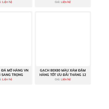
á:
Liện hệ
Giá:
Liện hệ
0 ĐÁ MỜ HÀNG VN
GẠCH 80X80 MÀU XÁM ĐẬM
 SANG TRỌNG
HÀNG TỐT ƯU ĐÃI THÁNG 12
á:
Liện hệ
Giá:
Liện hệ