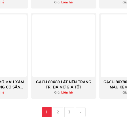
 hệ
Giá:
Liện hệ
Gi
MỜ MÀU XÁM
GẠCH 80X80 LÁT NỀN TRANG
GẠCH 80X8
NG CÓ SẴN
TRÍ ĐÁ MỜ GIÁ TỐT
MÀU KEM
KHO
 hệ
Giá:
Liện hệ
Gi
1
2
3
»