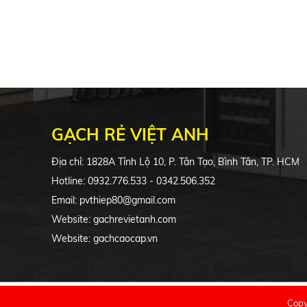
GẠCH RẺ VIỆT ANH
Địa chỉ: 1828A Tỉnh Lộ 10, P. Tân Tạo, Bình Tân, TP. HCM
Hotline: 0932.776.533 - 0342.506.352
Email: pvthiep80@gmail.com
Website: gachrevietanh.com
Website: gachcaocap.vn
Copy