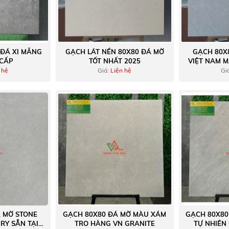
 ĐÁ XI MĂNG
GẠCH LÁT NỀN 80X80 ĐÁ MỜ
GẠCH 80X
 CẤP
TỐT NHẤT 2025
VIỆT NAM 
 hệ
Giá:
Liện hệ
Gi
 MỜ STONE
GẠCH 80X80 ĐÁ MỜ MÀU XÁM
GẠCH 80X80
RY SẴN TẠI
TRO HÀNG VN GRANITE
TỰ NHIÊN 