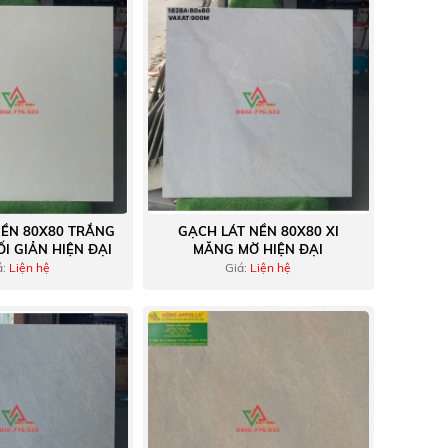
NỀN 80X80 TRẮNG
GẠCH LÁT NỀN 80X80 XI
I GIẢN HIỆN ĐẠI
MĂNG MỜ HIỆN ĐẠI
á:
Liện hệ
Giá:
Liện hệ