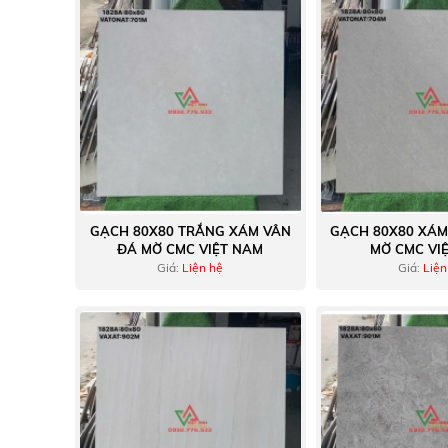
GẠCH 80X80 TRẮNG XÁM VÂN
GẠCH 80X80 XÁM
ĐÁ MỜ CMC VIỆT NAM
MỜ CMC VI
Giá:
Liện hệ
Giá:
Liện