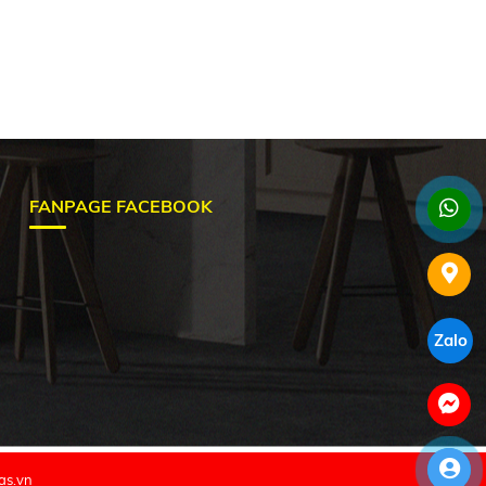
FANPAGE FACEBOOK
Zalo
as.vn