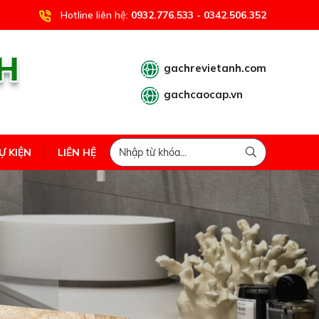
Hotline liên hệ:
0932.776.533 - 0342.506.352
gachrevietanh.com
gachcaocap.vn
Ự KIỆN
LIÊN HỆ