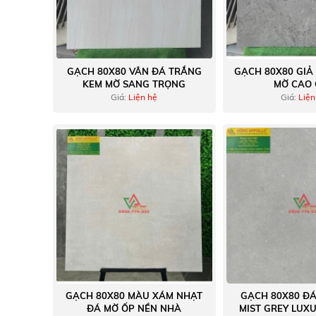
GẠCH 80X80 VÂN ĐÁ TRẮNG
GẠCH 80X80 GIẢ
KEM MỜ SANG TRỌNG
MỜ CAO
Giá:
Liện hệ
Giá:
Liện
GẠCH 80X80 MÀU XÁM NHẠT
GẠCH 80X80 ĐÁ
ĐÁ MỜ ỐP NỀN NHÀ
MIST GREY LUXU