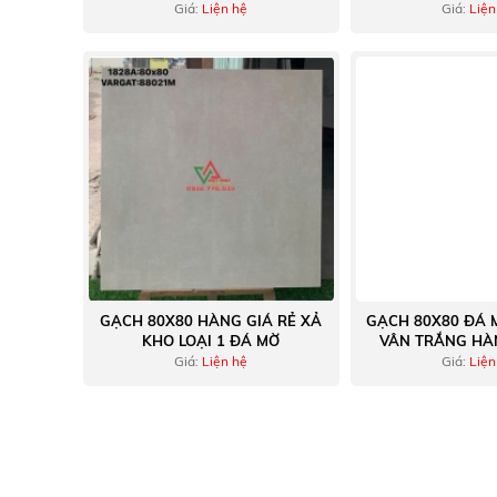
KHO
Giá:
Liện hệ
Giá:
Liện
GẠCH 80X80 HÀNG GIÁ RẺ XẢ
GẠCH 80X80 ĐÁ 
KHO LOẠI 1 ĐÁ MỜ
VÂN TRẮNG HÀ
TRONG 
Giá:
Liện hệ
Giá:
Liện