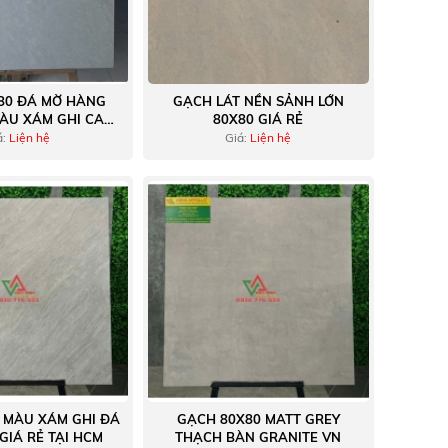
80 ĐÁ MỜ HÀNG
GẠCH LÁT NỀN SẢNH LỚN
MÀU XÁM GHI CAO
80X80 GIÁ RẺ
CẤP
á:
Liện hệ
Giá:
Liện hệ
 MÀU XÁM GHI ĐÁ
GẠCH 80X80 MATT GREY
GIÁ RẺ TẠI HCM
THẠCH BÀN GRANITE VN