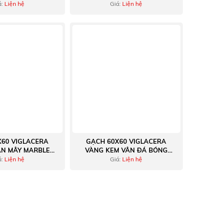
á:
Liện hệ
Giá:
Liện hệ
X60 VIGLACERA
GẠCH 60X60 VIGLACERA
ÂN MÂY MARBLE
VÀNG KEM VÂN ĐÁ BÓNG
NG KIẾNG
KIẾNG
á:
Liện hệ
Giá:
Liện hệ