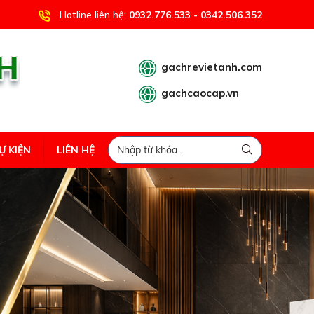
Hotline liên hệ:
0932.776.533 - 0342.506.352
gachrevietanh.com
gachcaocap.vn
Ự KIỆN
LIÊN HỆ