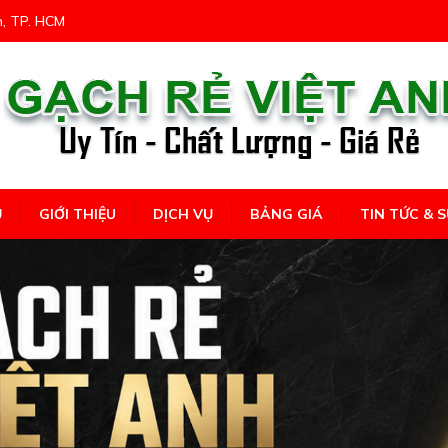
n, TP. HCM
Ủ
GIỚI THIỆU
DỊCH VỤ
BẢNG GIÁ
TIN TỨC & S