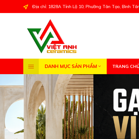
Địa chỉ: 1828A Tỉnh Lộ 10, Phường Tân Tạo, Bình Tâ
DANH MỤC SẢN PHẨM
TRANG CH