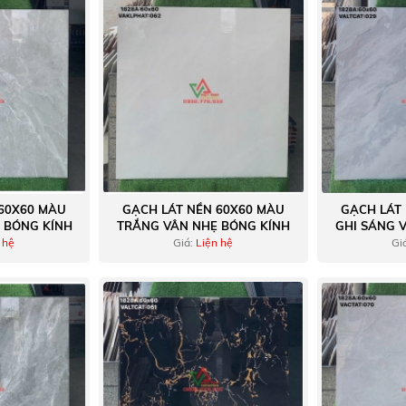
60X60 MÀU
GẠCH LÁT NỀN 60X60 MÀU
GẠCH LÁT
 BÓNG KÍNH
TRẮNG VÂN NHẸ BÓNG KÍNH
GHI SÁNG 
 hệ
Giá:
Liện hệ
Gi