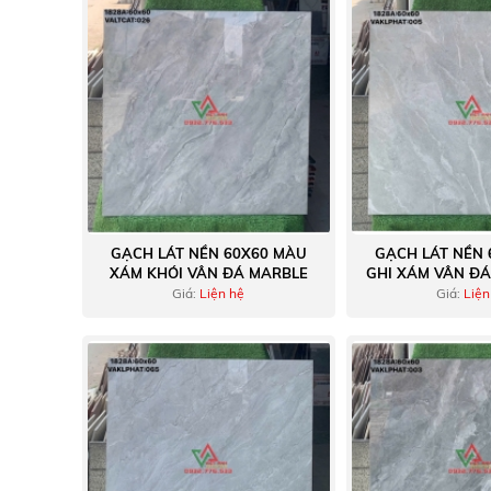
GẠCH LÁT NỀN 60X60 MÀU
GẠCH LÁT NỀN 
XÁM KHÓI VÂN ĐÁ MARBLE
GHI XÁM VÂN ĐÁ
Giá:
Liện hệ
Giá:
Liện