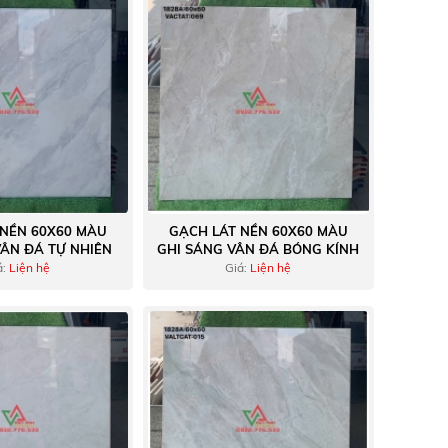
 NỀN 60X60 MÀU
GẠCH LÁT NỀN 60X60 MÀU
VÂN ĐÁ TỰ NHIÊN
GHI SÁNG VÂN ĐÁ BÓNG KÍNH
á:
Liện hệ
Giá:
Liện hệ