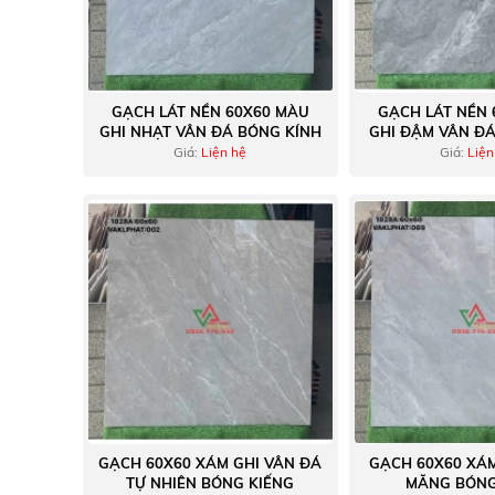
GẠCH LÁT NỀN 60X60 MÀU
GẠCH LÁT NỀN 
GHI NHẠT VÂN ĐÁ BÓNG KÍNH
GHI ĐẬM VÂN ĐÁ
Giá:
Liện hệ
Giá:
Liện
GẠCH 60X60 XÁM GHI VÂN ĐÁ
GẠCH 60X60 XÁM
TỰ NHIÊN BÓNG KIẾNG
MĂNG BÓNG