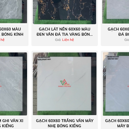
60X60 MÀU
GẠCH LÁT NỀN 60X60 MÀU
GẠCH 60X
 BÓNG KÍNH
ĐEN VÂN ĐÁ TIA VÀNG BÓNG
ĐÁ B
KÍNH
 hệ
Giá:
Liện hệ
Gi
 GHI VÂN XI
GẠCH 60X60 TRẮNG VÂN MÂY
GẠCH 60X6
 KIẾNG
NHẸ BÓNG KIẾNG
MÂY 