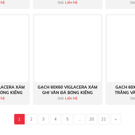
 hệ
Giá:
Liện hệ
Gi
LACERA XÁM
GẠCH 60X60 VIGLACERA XÁM
GẠCH 60
ÓNG KIẾNG
GHI VÂN ĐÁ BÓNG KIẾNG
TRẮNG V
BÓ
 hệ
Giá:
Liện hệ
Gi
1
2
3
4
5
...
20
21
»