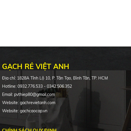
GẠCH RẺ VIỆT ANH
Địa chỉ: 1828A Tỉnh Lộ 10, P. Tân Tạo, Bình Tân, TP. HCM
Hotline: 0932.776.533 - 0342.506.352
Email: pvthiep80@gmail.com
Website: gachrevietanh.com
Website: gachcaocap.vn
CHÍNH SÁCH QUY ĐỊNH