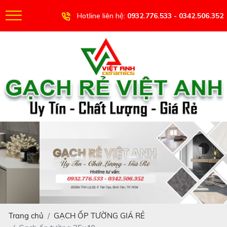
Hotline liên hệ:
0932.776.533 - 0342.506.352
Trang chủ
GẠCH ỐP TƯỜNG GIÁ RẺ