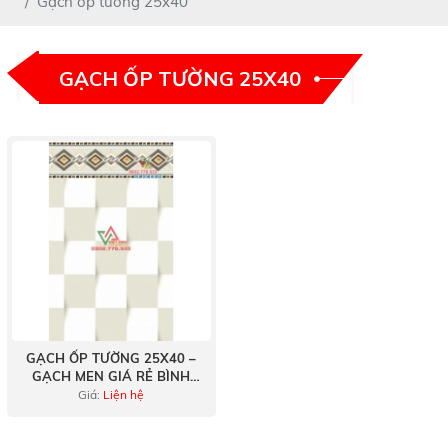
Gạch ốp tường 25x40
GẠCH ỐP TƯỜNG 25X40
GẠCH ỐP TƯỜNG 25X40 –
GẠCH MEN GIÁ RẺ BÌNH
DƯƠNG
Giá:
Liện hệ