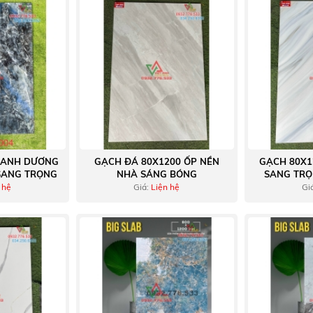
XANH DƯƠNG
GẠCH ĐÁ 80X1200 ỐP NỀN
GẠCH 80X1
 SANG TRỌNG
NHÀ SÁNG BÓNG
SANG TRỌ
 hệ
Giá:
Liện hệ
Gi