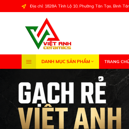
Địa chỉ: 1828A Tỉnh Lộ 10, Phường Tân Tạo, Bình Tâ
DANH MỤC SẢN PHẨM
TRANG CH