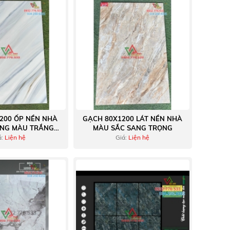
200 ỐP NỀN NHÀ
GẠCH 80X1200 LÁT NỀN NHÀ
NG MÀU TRẮNG
MÀU SẮC SANG TRỌNG
XANH
á:
Liện hệ
Giá:
Liện hệ