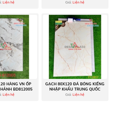
IỆT ANH
LONG AN
á:
Liện hệ
Giá:
Liện hệ
120 HÀNG VN ỐP
GẠCH 80X120 ĐÁ BÓNG KIẾNG
CHẢNH BD812005
NHẬP KHẨU TRUNG QUỐC
á:
Liện hệ
Giá:
Liện hệ