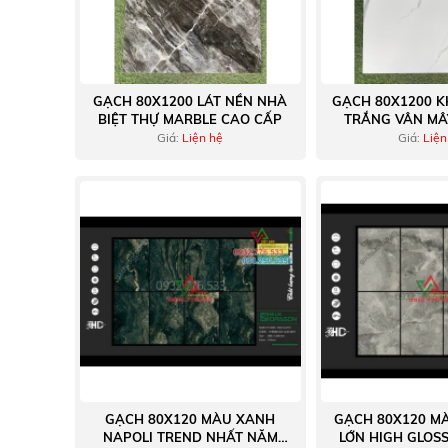
GẠCH 80X1200 LÁT NỀN NHÀ
GẠCH 80X1200 K
BIỆT THỰ MARBLE CAO CẤP
TRẮNG VÂN MÂ
Giá:
Liện hệ
Giá:
Liện
GẠCH 80X120 MÀU XANH
GẠCH 80X120 M
NAPOLI TREND NHẤT NĂM
LỚN HIGH GLOS