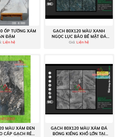
20 ỐP TƯỜNG XÁM
GẠCH 80X120 MÀU XANH
ÂN ĐẬM
NGỌC LỤC BẢO BỀ MẶT ĐÁ
GRANITE
á:
Liện hệ
Giá:
Liện hệ
20 MÀU XÁM ĐEN
GẠCH 80X120 MÀU XÁM ĐÁ
AO CẤP GẠCH RẺ
BÓNG KIẾNG KHỔ LỚN TẠI