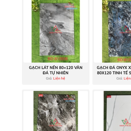
GẠCH LÁT NỀN 80×120 VÂN
GẠCH ĐÁ ONYX 
ĐÁ TỰ NHIÊN
80X120 TINH TẾ
Giá:
Liện hệ
Giá:
Liện