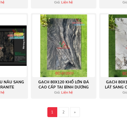
ẤP
V
 hệ
Giá:
Liện hệ
Gi
U NÂU SANG
GẠCH 80X120 KHỔ LỚN ĐÁ
GẠCH 80X
RANITE
CAO CẤP TẠI BÌNH DƯƠNG
LÁT SANG 
 hệ
Giá:
Liện hệ
Gi
1
2
»