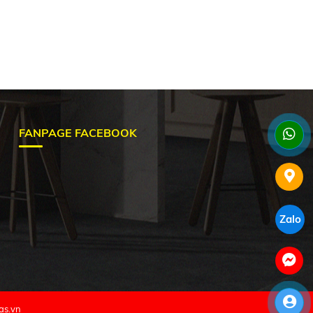
FANPAGE FACEBOOK
Zalo
as.vn