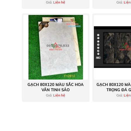
2023
CAO C
Giá:
Liện hệ
Giá:
Liện
GẠCH 80X120 MÀU SẮC HOA
GẠCH 80X120 MÀ
VĂN TINH SẢO
TRỌNG ĐÁ G
Giá:
Liện hệ
Giá:
Liện