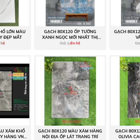
HỔ LỚN MÀU
GẠCH 80X120 ỐP TƯỜNG
GẠCH 80X1
Y ĐẸP MẮT
XANH NGỌC MỚI NHẤT THỊ
V
TRƯỜNG HCM
 hệ
Giá:
Liện hệ
Gi
ÀU XÁM KHỔ
GẠCH 80X120 MÀU XÁM HÀNG
GẠCH 80X1
SY HÀNG VN
NỘI ĐỊA ỐP LÁT TRANG TRÍ
OLIVIA C