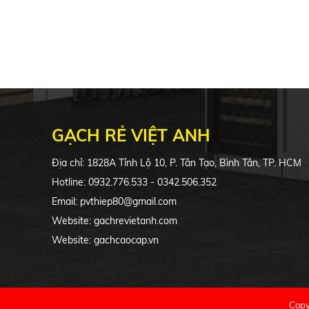
GẠCH RẺ VIỆT ANH
Địa chỉ: 1828A Tỉnh Lộ 10, P. Tân Tạo, Bình Tân, TP. HCM
Hotline: 0932.776.533 - 0342.506.352
Email: pvthiep80@gmail.com
Website: gachrevietanh.com
Website: gachcaocap.vn
Copy