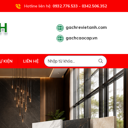
Hotline liên hệ:
0932.776.533 - 0342.506.352
gachrevietanh.com
gachcaocap.vn
Ự KIỆN
LIÊN HỆ