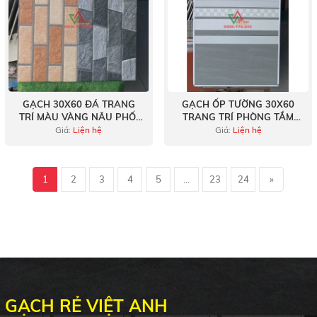
GẠCH 30X60 ĐÁ TRANG
GẠCH ỐP TƯỜNG 30X60
TRÍ MÀU VÀNG NÂU PHỐI
TRANG TRÍ PHÒNG TẮM
XÁM VÂN ĐÁ VIỆT NAM
THOÁNG MÁT
Giá:
Liện hệ
Giá:
Liện hệ
1
2
3
4
5
...
23
24
»
GẠCH RẺ VIỆT ANH