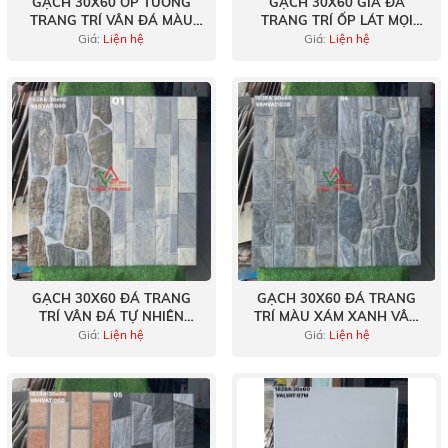
GẠCH 30X60 ỐP TƯỜNG
GẠCH 30X60 GIẢ ĐÁ
TRANG TRÍ VÂN ĐÁ MÀU
TRANG TRÍ ỐP LÁT MỌI
XÁM SÁNG
KHÔNG GIAN
Giá:
Liện hệ
Giá:
Liện hệ
GẠCH 30X60 ĐÁ TRANG
GẠCH 30X60 ĐÁ TRANG
TRÍ VÂN ĐÁ TỰ NHIÊN
TRÍ MÀU XÁM XANH VÂN
HÀNG VIỆT NAM
ĐÁ CHẺ TỰ NHIÊN VIỆT
Giá:
Liện hệ
Giá:
Liện hệ
NAM