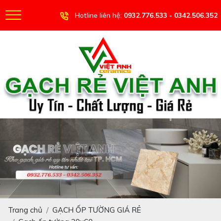
Hotline liên hệ:
0932.776.533 - 0342.506.352
Trang chủ
GẠCH ỐP TƯỜNG GIÁ RẺ