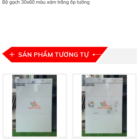
Bộ gạch 30x60 màu xám trắng ốp tường
SẢN PHẨM TƯƠNG TỰ