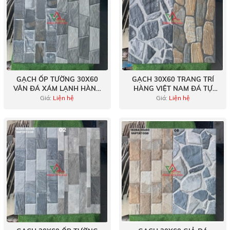
GẠCH ỐP TƯỜNG 30X60
GẠCH 30X60 TRANG TRÍ
VÂN ĐÁ XÁM LẠNH HÀNG
HÀNG VIỆT NAM ĐÁ TỰ
VIỆT NAM
NHIÊN
Giá:
Liện hệ
Giá:
Liện hệ