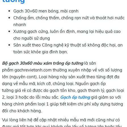
Gạch 30×60 men bóng, mài cạnh
Chống ẩm, chống thấm, chống rạn nứt và thoát hơi nước
nhanh
Xương gạch cứng, luôn ổn định, mang lại hiệu quả cao
cho người sử dụng
Sản xuất theo Công nghệ kỹ thuật số không độc hại, an
toàn sức khỏe gia đình bạn.
Bộ gạch 30x60 màu xám trắng ốp tường
là sản
phẩm gachrevietanh.com thường xuyên nhập về với số lượng
lớn (nguyên cont). Loại hàng này sản xuất theo từng đợt đa
dạng về mẫu mã, kích cỡ, chủng loại. Nguồn gạch ốp
tường giá rẻ có được do gạch tồn kho, gạch thanh lý, gạch loại
2, loại 3 hoặc do lỗi màu sắc.
Gạch ốp tường
giá giảm so với
hàng chính phẩm loại 1 giúp tiết kiệm chi phí xây dựng tương
đối cho khách hàng.
Vui lòng liên hệ để cập nhật nhiều mẫu mã mới cũng như có
được giá tốt hơn khi quý khách cần lấy số lượng lớn hoặc lấy