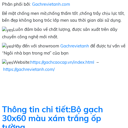
Phân phối bởi
: Gachrevietanh.com
Bề mặt chống men mờ,chống thấm tốt ,chống trầy chịu lực tốt,
bền đẹp không bong tróc lớp men sau thời gian dài sử dụng.
Luôn đảm bảo về chất lượng, được sản xuất trên dây
chuyền công nghệ mới nhất.
Hãy đến với showroom
Gachrevietanh
để được tư vấn về
“Ngôi nhà bạn trong mơ” của bạn
Website:
https://gachcaocap.vn/index.html
–
https://gachrevietanh.com/
Thông t
in chi t
iết:Bộ gạch
30x60 màu xám trắng ốp
tường