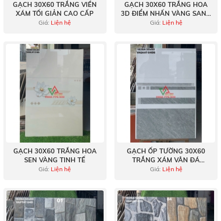
GẠCH 30X60 TRẮNG VIỀN
GẠCH 30X60 TRẮNG HOA
XÁM TỐI GIẢN CAO CẤP
3D ĐIỂM NHẤN VÀNG SANG
TRỌNG
Giá:
Liện hệ
Giá:
Liện hệ
GẠCH 30X60 TRẮNG HOA
GẠCH ỐP TƯỜNG 30X60
SEN VÀNG TINH TẾ
TRẮNG XÁM VÂN ĐÁ
MARBLE KẺ SỌC TRANG TRÍ
Giá:
Liện hệ
Giá:
Liện hệ