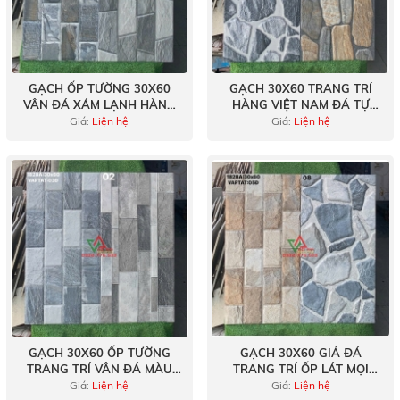
GẠCH ỐP TƯỜNG 30X60
GẠCH 30X60 TRANG TRÍ
VÂN ĐÁ XÁM LẠNH HÀNG
HÀNG VIỆT NAM ĐÁ TỰ
VIỆT NAM
NHIÊN
Giá:
Liện hệ
Giá:
Liện hệ
GẠCH 30X60 ỐP TƯỜNG
GẠCH 30X60 GIẢ ĐÁ
TRANG TRÍ VÂN ĐÁ MÀU
TRANG TRÍ ỐP LÁT MỌI
XÁM SÁNG
KHÔNG GIAN
Giá:
Liện hệ
Giá:
Liện hệ