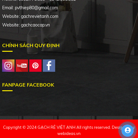
Email: pvthiep80@gmail.com
Website: gachrevietanh.com
Website: gachcaocap.vn
CHÍNH SÁCH QUY ĐỊNH
FANPAGE FACEBOOK
Copyright © 2024 GẠCH RẺ VIỆT ANH All rights reserved. Designed by
webideas.vn