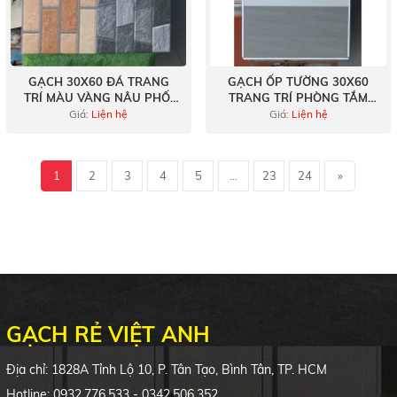
GẠCH 30X60 ĐÁ TRANG
GẠCH ỐP TƯỜNG 30X60
TRÍ MÀU VÀNG NÂU PHỐI
TRANG TRÍ PHÒNG TẮM
XÁM VÂN ĐÁ VIỆT NAM
THOÁNG MÁT
Giá:
Liện hệ
Giá:
Liện hệ
1
2
3
4
5
...
23
24
»
GẠCH RẺ VIỆT ANH
Địa chỉ: 1828A Tỉnh Lộ 10, P. Tân Tạo, Bình Tân, TP. HCM
Hotline: 0932.776.533 - 0342.506.352