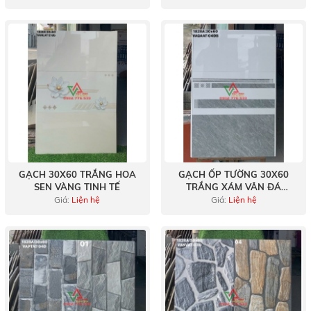
GẠCH 30X60 TRẮNG HOA
GẠCH ỐP TƯỜNG 30X60
SEN VÀNG TINH TẾ
TRẮNG XÁM VÂN ĐÁ
MARBLE KẺ SỌC TRANG TRÍ
Giá:
Liện hệ
Giá:
Liện hệ