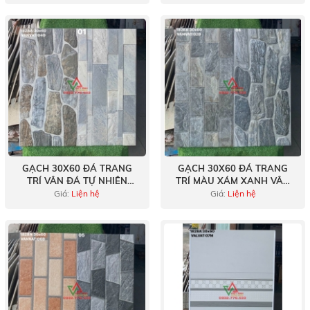
GẠCH 30X60 ĐÁ TRANG
GẠCH 30X60 ĐÁ TRANG
TRÍ VÂN ĐÁ TỰ NHIÊN
TRÍ MÀU XÁM XANH VÂN
HÀNG VIỆT NAM
ĐÁ CHẺ TỰ NHIÊN VIỆT
Giá:
Liện hệ
Giá:
Liện hệ
NAM