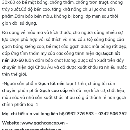
30×60 có bề mặt bóng, chống thấm, chống trơn trượt, chống
trầy xướt.Có độ bền cao, tăng khả năng chịu lực cho sản
phẩm.Đảm bảo bền màu, không bị bong lớp men sau thời
gian dài sử dụng.
Đa dạng về mẫu mã và kích thước, cho người dùng nhiều sự
lựa chọn phù hợp với sở thích và nhu cầu. Độ sáng bóng của
gạch bóng kiếng cao, bề mặt của gạch được mài bóng rất đẹp,
đáp ứng tính thẩm mỹ của các công trình hiện đại.
Gạch lát
nền 30×60
luôn đảm bảo chất lượng, được sản xuất trên dây
chuyền hiện đại Châu Âu và đã được xuất khẩu ra nhiều nước
trên thế giới.
-Ngoài sản phẩm
Gạch lát nền
loại 1 trên, chúng tôi còn
chuyên phân phối
Gạch cao cấp
với đủ mọi kích cỡ, chất liệu,
màu sắc và nhà sản xuất khác nhau có giá thành rẻ hơn gạch
chính phẩm loại 1
Mọi chi tiết xin vui lòng liên hệ.0932 776 533 – 0342 506 352
Website :www.gachcaocap.vn –
www.gachcaocapbinhtan.vn