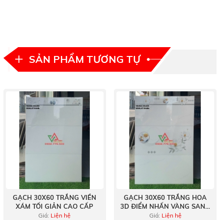
SẢN PHẨM TƯƠNG TỰ
GẠCH 30X60 TRẮNG VIỀN
GẠCH 30X60 TRẮNG HOA
XÁM TỐI GIẢN CAO CẤP
3D ĐIỂM NHẤN VÀNG SANG
TRỌNG
Giá:
Liện hệ
Giá:
Liện hệ