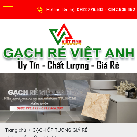
Hotline liên hệ:
0932.776.533 - 0342.506.352
Trang chủ
GẠCH ỐP TƯỜNG GIÁ RẺ