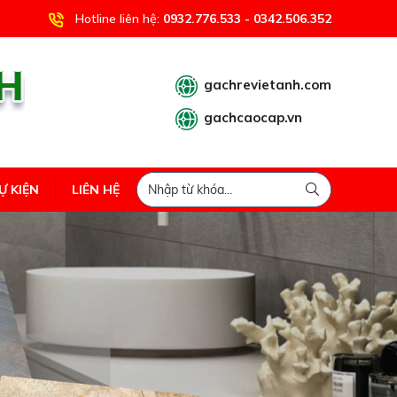
Hotline liên hệ:
0932.776.533 - 0342.506.352
gachrevietanh.com
gachcaocap.vn
Ự KIỆN
LIÊN HỆ