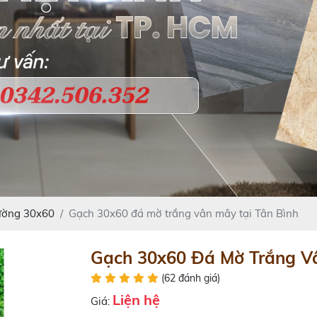
ường 30x60
Gạch 30x60 đá mờ trắng vân mây tại Tân Bình
Gạch 30x60 Đá Mờ Trắng Vâ
(62 đánh giá)
Liện hệ
Giá: