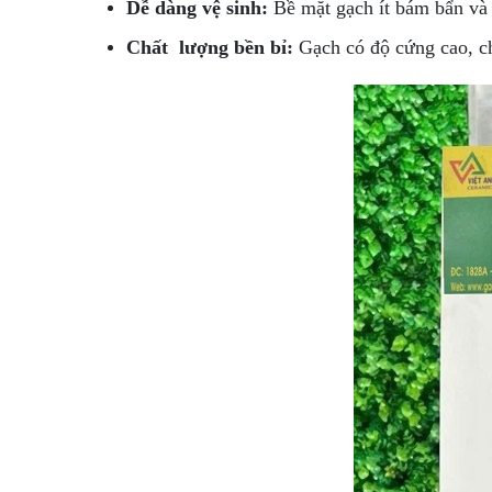
Dễ dàng vệ sinh:
Bề mặt gạch ít bám bẩn và k
Chất lượng bền bỉ:
Gạch có độ cứng cao, chị