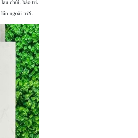
au chùi, bảo trì.
lẫn ngoài trời.