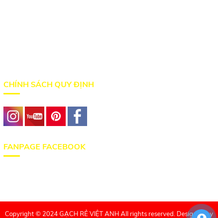
Hotline: 0932.776.533 - 0342.506.352
Email: pvthiep80@gmail.com
Website: gachrevietanh.com
Website: gachcaocap.vn
CHÍNH SÁCH QUY ĐỊNH
FANPAGE FACEBOOK
Copyright © 2024 GẠCH RẺ VIỆT ANH All rights reserved. Designed by