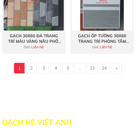
GẠCH 30X60 ĐÁ TRANG
GẠCH ỐP TƯỜNG 30X60
TRÍ MÀU VÀNG NÂU PHỐI
TRANG TRÍ PHÒNG TẮM
XÁM VÂN ĐÁ VIỆT NAM
THOÁNG MÁT
Giá:
Liện hệ
Giá:
Liện hệ
1
2
3
4
5
...
23
24
»
GẠCH RẺ VIỆT ANH
Địa chỉ: 1828A Tỉnh Lộ 10, P. Tân Tạo, Bình Tân, TP. HCM