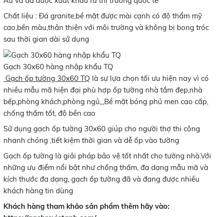
Âu và đã được xuất khẩu ra thị trường quốc tế
Chất liệu : Đá granite,bề mặt được mài cạnh có độ thẩm mỹ
cao,bền màu,thân thiện với môi trường và không bị bong tróc
sau thời gian dài sử dụng
Gạch 30x60 hàng nhập khẩu TQ
Gạch ốp tường 30x60 TQ
là sự lựa chọn tối ưu hiện nay vì có
nhiều mẫu mã hiện đại phù hợp ốp tường nhà tắm đẹp,nhà
bếp,phòng khách,phòng ngủ,,,Bề mặt bóng phủ men cao cấp,
chống thấm tốt, độ bền cao
Sử dụng gạch ốp tường 30x60 giúp cho người thợ thi công
nhanh chóng ,tiết kiệm thời gian và dễ ốp vào tường
Gạch ốp tường là giải pháp bảo vệ tốt nhất cho tường nhà.Với
những ưu điểm nổi bật như chống thấm, đa dạng mẫu mã và
kích thước đa dạng, gạch ốp tường đã và đang được nhiều
khách hàng tin dùng
Khách hàng tham khảo sản phẩm thêm hãy vào: