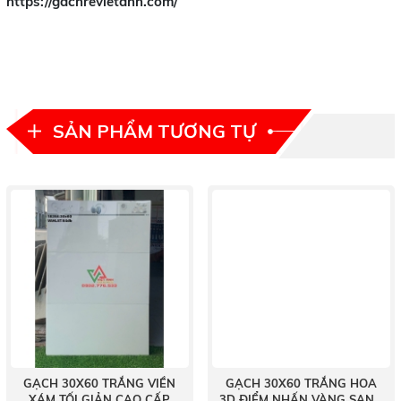
https://gachrevietanh.com/
SẢN PHẨM TƯƠNG TỰ
GẠCH 30X60 TRẮNG VIỀN
GẠCH 30X60 TRẮNG HOA
XÁM TỐI GIẢN CAO CẤP
3D ĐIỂM NHẤN VÀNG SANG