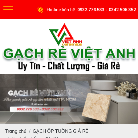
Hotline liên hệ:
0932.776.533 - 0342.506.352
Trang chủ
GẠCH ỐP TƯỜNG GIÁ RẺ