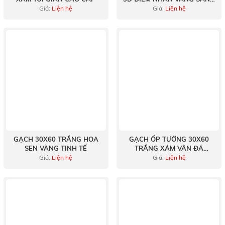
TRỌNG
Giá:
Liện hệ
Giá:
Liện hệ
GẠCH 30X60 TRẮNG HOA
GẠCH ỐP TƯỜNG 30X60
SEN VÀNG TINH TẾ
TRẮNG XÁM VÂN ĐÁ
MARBLE KẺ SỌC TRANG TRÍ
Giá:
Liện hệ
Giá:
Liện hệ