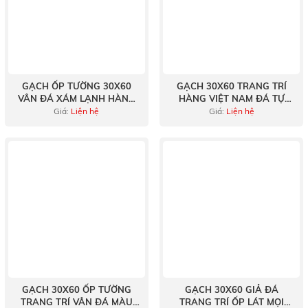
GẠCH ỐP TƯỜNG 30X60
GẠCH 30X60 TRANG TRÍ
VÂN ĐÁ XÁM LẠNH HÀNG
HÀNG VIỆT NAM ĐÁ TỰ
VIỆT NAM
NHIÊN
Giá:
Liện hệ
Giá:
Liện hệ
GẠCH 30X60 ỐP TƯỜNG
GẠCH 30X60 GIẢ ĐÁ
TRANG TRÍ VÂN ĐÁ MÀU
TRANG TRÍ ỐP LÁT MỌI