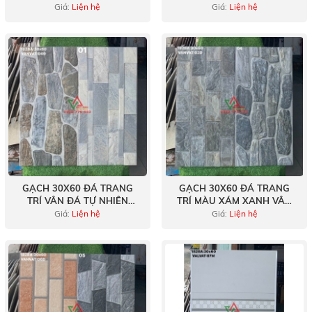
XÁM SÁNG
KHÔNG GIAN
Giá:
Liện hệ
Giá:
Liện hệ
GẠCH 30X60 ĐÁ TRANG
GẠCH 30X60 ĐÁ TRANG
TRÍ VÂN ĐÁ TỰ NHIÊN
TRÍ MÀU XÁM XANH VÂN
HÀNG VIỆT NAM
ĐÁ CHẺ TỰ NHIÊN VIỆT
Giá:
Liện hệ
Giá:
Liện hệ
NAM