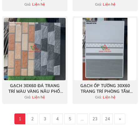
HÀNG VIỆT NAM
ĐÁ CHẺ TỰ NHIÊN VIỆT
Giá:
Liện hệ
Giá:
Liện hệ
NAM
GẠCH 30X60 ĐÁ TRANG
GẠCH ỐP TƯỜNG 30X60
TRÍ MÀU VÀNG NÂU PHỐI
TRANG TRÍ PHÒNG TẮM
XÁM VÂN ĐÁ VIỆT NAM
THOÁNG MÁT
Giá:
Liện hệ
Giá:
Liện hệ
1
2
3
4
5
...
23
24
»