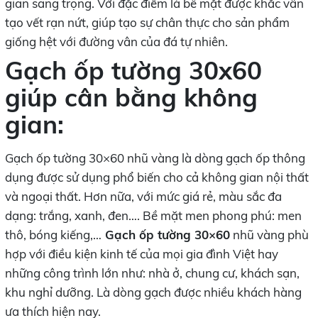
gian sang trọng. Với đặc điểm là bề mặt được khắc vân
tạo vết rạn nứt, giúp tạo sự chân thực cho sản phẩm
giống hệt với đường vân của đá tự nhiên.
Gạch ốp tường 30x60
giúp cân bằng không
gian:
Gạch ốp tường 30×60 nhũ vàng là dòng gạch ốp thông
dụng được sử dụng phổ biến cho cả không gian nội thất
và ngoại thất. Hơn nữa, với mức giá rẻ, màu sắc đa
dạng: trắng, xanh, đen…. Bề mặt men phong phú: men
thô, bóng kiếng,…
Gạch ốp tường 30×60
nhũ vàng phù
hợp với điều kiện kinh tế của mọi gia đình Việt hay
những công trình lớn như: nhà ở, chung cư, khách sạn,
khu nghỉ dưỡng. Là dòng gạch được nhiều khách hàng
ưa thích hiện nay.