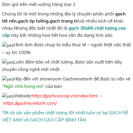
Đơn giá trên mét vuông hàng loại 1
Chúng tôi là một trong những đại lý chuyên phân phối
gạch
lát nền,gạch ốp tường,gạch trang trí
,và nhiều kích cỡ khác
nhau.Nhưng đặc biệt nhất đó là
gạch 30x60 chất lượng cao
cấp
này bởi những họa tiết hoa văn đa dạng tinh xảo.
Hình ảnh được chụp từ mẫu thực tế – người thật việc thật
– uy tín 100%
Luôn đảm bảo về chất lượng, được sản xuất trên dây
chuyền công nghệ mới nhất.
Hãy đến với showroom Gachrevietanh để được tư vấn về
“
Ngôi nhà trong mơ
” của bạn
Website:
https://gachcaocap.vn/index.html
–
https://gachrevietanh.com/
Tất cả các sản phẩm chất lượng tốt nhất luôn có tại GẠCH RẺ
VIỆT ANH và GẠCH CAO CẤP BÌNH TÂN