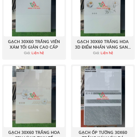
GẠCH 30X60 TRẮNG VIỀN
GẠCH 30X60 TRẮNG HOA
XÁM TỐI GIẢN CAO CẤP
3D ĐIỂM NHẤN VÀNG SANG
TRỌNG
Giá:
Liện hệ
Giá:
Liện hệ
GẠCH 30X60 TRẮNG HOA
GẠCH ỐP TƯỜNG 30X60