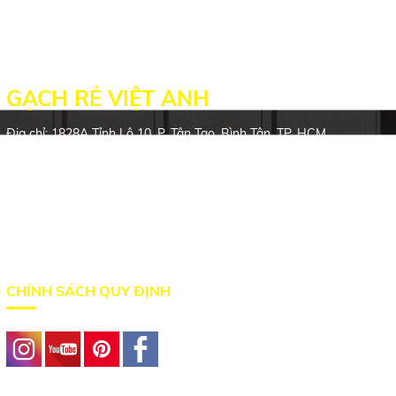
GẠCH RẺ VIỆT ANH
Địa chỉ: 1828A Tỉnh Lộ 10, P. Tân Tạo, Bình Tân, TP. HCM
Hotline: 0932.776.533 - 0342.506.352
Email: pvthiep80@gmail.com
Website: gachrevietanh.com
Website: gachcaocap.vn
CHÍNH SÁCH QUY ĐỊNH