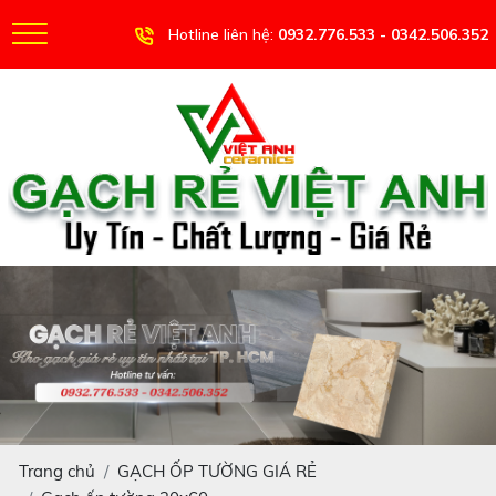
Hotline liên hệ:
0932.776.533 - 0342.506.352
Trang chủ
GẠCH ỐP TƯỜNG GIÁ RẺ