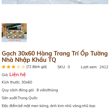
Gạch 30x60 Hàng Trang Trí Ốp Tường
Nhà Nhập Khẩu TQ
(72 đánh giá)
SKU:
0
Lượt xem:
2412
Liện hệ
Giá:
Kích thước: 30x60
Quy cách đóng gói : 8 viên/thùng
Sản xuất:Trung Quốc
Đặc điểm:bề mặt men bóng, ánh kim nhũ vàng,nhũ bạc