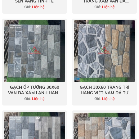
SEN VÀNG TINH TẾ
TRẮNG XÁM VÂN ĐÁ
MARBLE KẺ SỌC TRANG TRÍ
Giá:
Liện hệ
Giá:
Liện hệ
GẠCH ỐP TƯỜNG 30X60
GẠCH 30X60 TRANG TRÍ
VÂN ĐÁ XÁM LẠNH HÀNG
HÀNG VIỆT NAM ĐÁ TỰ
VIỆT NAM
NHIÊN
Giá:
Liện hệ
Giá:
Liện hệ