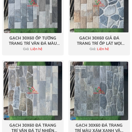
GẠCH 30X60 ỐP TƯỜNG
GẠCH 30X60 GIẢ ĐÁ
TRANG TRÍ VÂN ĐÁ MÀU
TRANG TRÍ ỐP LÁT MỌI
XÁM SÁNG
KHÔNG GIAN
Giá:
Liện hệ
Giá:
Liện hệ
GẠCH 30X60 ĐÁ TRANG
GẠCH 30X60 ĐÁ TRANG
TRÍ VÂN ĐÁ TỰ NHIÊN
TRÍ MÀU XÁM XANH VÂN