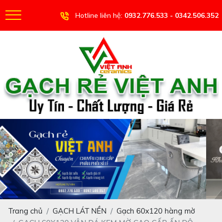
Hotline liên hệ:
0932.776.533 - 0342.506.352
Trang chủ
GẠCH LÁT NỀN
Gạch 60x120 hàng mờ