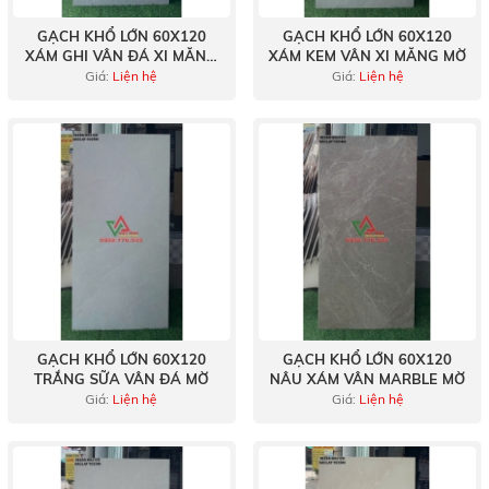
GẠCH KHỔ LỚN 60X120
GẠCH KHỔ LỚN 60X120
XÁM GHI VÂN ĐÁ XI MĂNG
XÁM KEM VÂN XI MĂNG MỜ
MỜ
Giá:
Liện hệ
Giá:
Liện hệ
GẠCH KHỔ LỚN 60X120
GẠCH KHỔ LỚN 60X120
TRẮNG SỮA VÂN ĐÁ MỜ
NÂU XÁM VÂN MARBLE MỜ
Giá:
Liện hệ
Giá:
Liện hệ