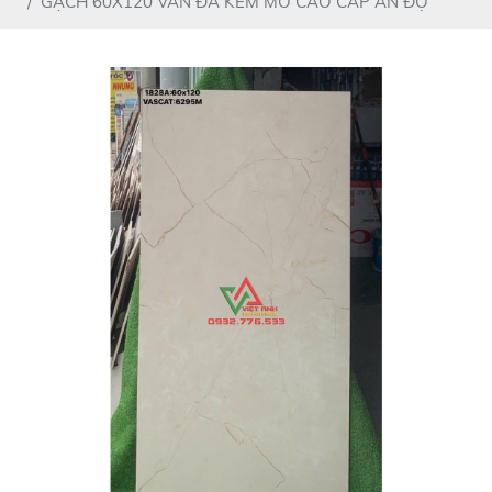
GẠCH 60X120 VÂN ĐÁ KEM MỜ CAO CẤP ẤN ĐỘ