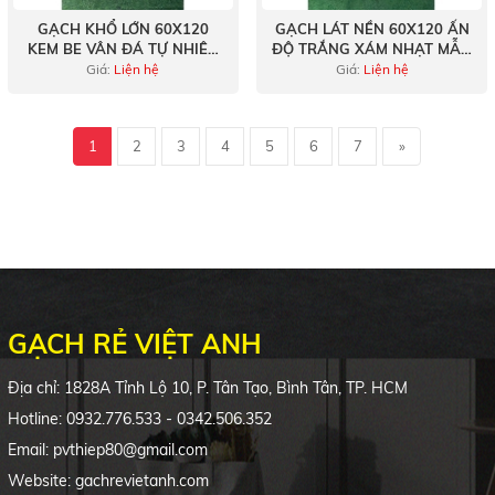
GẠCH KHỔ LỚN 60X120
GẠCH LÁT NỀN 60X120 ẤN
KEM BE VÂN ĐÁ TỰ NHIÊN
ĐỘ TRẮNG XÁM NHẠT MẪU
MỜ
MỚI TẠI KHO VIỆT ANH
Giá:
Liện hệ
Giá:
Liện hệ
1
2
3
4
5
6
7
»
GẠCH RẺ VIỆT ANH
Địa chỉ: 1828A Tỉnh Lộ 10, P. Tân Tạo, Bình Tân, TP. HCM
Hotline: 0932.776.533 - 0342.506.352
Email: pvthiep80@gmail.com
Website: gachrevietanh.com