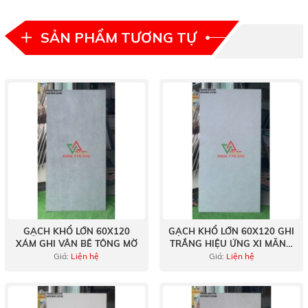
SẢN PHẨM TƯƠNG TỰ
GẠCH KHỔ LỚN 60X120
GẠCH KHỔ LỚN 60X120 GHI
XÁM GHI VÂN BÊ TÔNG MỜ
TRẮNG HIỆU ỨNG XI MĂNG
MỜ
Giá:
Liện hệ
Giá:
Liện hệ