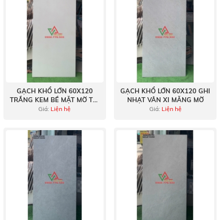
GẠCH KHỔ LỚN 60X120
GẠCH KHỔ LỚN 60X120 GHI
TRẮNG KEM BỀ MẶT MỜ TỐI
NHẠT VÂN XI MĂNG MỜ
GIẢN
Giá:
Liện hệ
Giá:
Liện hệ