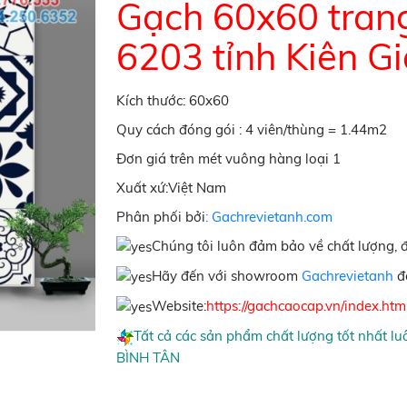
Gạch 60x60 trang
6203 tỉnh Kiên G
Kích thước: 60x60
Quy cách đóng gói : 4 viên/thùng = 1.44m2
Đơn giá trên mét vuông hàng loại 1
Xuất xứ:Việt Nam
Phân phối bởi
: Gachrevietanh.com
Chúng tôi luôn đảm bảo về chất lượng, 
Hãy đến với showroom
Gachrevietanh
để
Website:
https://gachcaocap.vn/index.htm
Tất cả các sản phẩm chất lượng tốt nhất luô
BÌNH TÂN