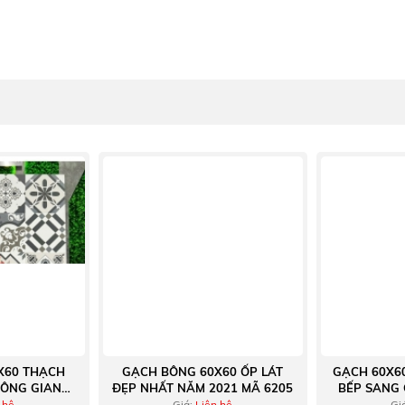
X60 THẠCH
GẠCH BÔNG 60X60 ỐP LÁT
GẠCH 60X6
ÔNG GIAN
ĐẸP NHẤT NĂM 2021 MÃ 6205
BẾP SANG
FFE
 hệ
Giá:
Liện hệ
Gi