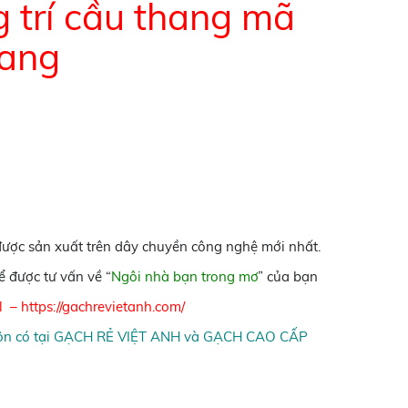
 trí cầu thang mã
iang
được sản xuất trên dây chuyền công nghệ mới nhất.
 được tư vấn về “
Ngôi nhà bạn trong mơ
” của bạn
l
–
https://gachrevietanh.com/
n có tại
GẠCH RẺ VIỆT ANH
và
GẠCH CAO CẤP