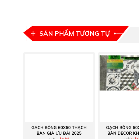
SẢN PHẨM TƯƠNG TỰ
GẠCH BÔNG 60X60 THẠCH
GẠCH BÔNG 60
BÀN GIÁ ƯU ĐÃI 2025
BÀN DECOR KH
QUÁN CO
Giá:
Liện hệ
Giá:
Liện