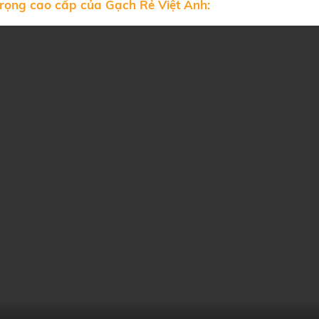
rọng cao cấp của Gạch Rẻ Việt Anh: