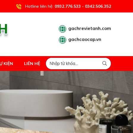
Hotline liên hệ:
0932.776.533 - 0342.506.352
gachrevietanh.com
gachcaocap.vn
Ự KIỆN
LIÊN HỆ