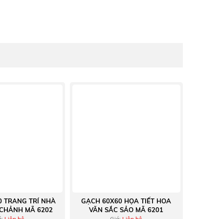
0 TRANG TRÍ NHÀ
GẠCH 60X60 HỌA TIẾT HOA
 CHẢNH MÃ 6202
VĂN SẮC SẢO MÃ 6201
á:
Liện hệ
Giá:
Liện hệ