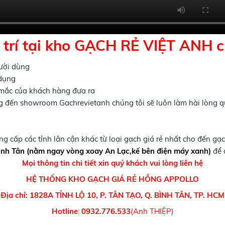
trí tại kho GẠCH RẺ VIỆT ANH c
ười dùng
 dụng
 mắc của khách hàng đưa ra
g đến showroom Gachrevietanh chúng tôi sẽ luôn làm hài lòng 
 cấp các tỉnh lân cận khác từ loại gạch giá rẻ nhất cho đến g
ình Tân (nằm ngay vòng xoay An Lạc,kế bên điện máy xanh)
để 
Mọi thông tin chi tiết xin quý khách vui lòng liên hệ
HỆ THỐNG KHO GẠCH GIÁ RẺ HỒNG APPOLLO
Địa chỉ: 1828A TỈNH LỘ 10, P. TÂN TẠO, Q. BÌNH TÂN, TP. HCM
Hotline
:
0932.776.533
(Anh THIỆP)