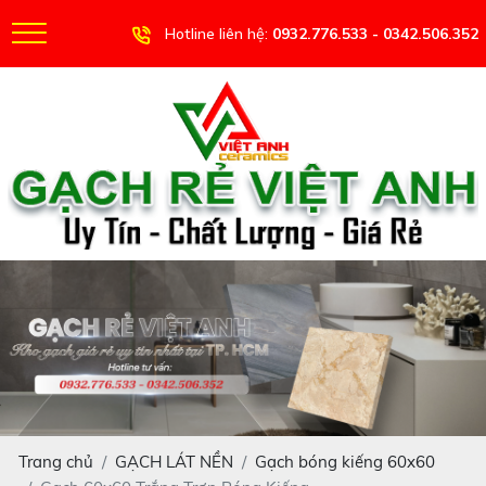
Hotline liên hệ:
0932.776.533 - 0342.506.352
Trang chủ
GẠCH LÁT NỀN
Gạch bóng kiếng 60x60