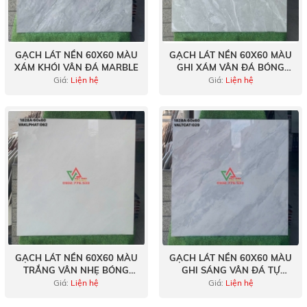
GẠCH LÁT NỀN 60X60 MÀU
GẠCH LÁT NỀN 60X60 MÀU
XÁM KHÓI VÂN ĐÁ MARBLE
GHI XÁM VÂN ĐÁ BÓNG
KÍNH
Giá:
Liện hệ
Giá:
Liện hệ
GẠCH LÁT NỀN 60X60 MÀU
GẠCH LÁT NỀN 60X60 MÀU
TRẮNG VÂN NHẸ BÓNG
GHI SÁNG VÂN ĐÁ TỰ
KÍNH
NHIÊN
Giá:
Liện hệ
Giá:
Liện hệ