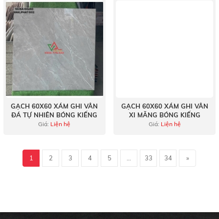
GẠCH 60X60 XÁM GHI VÂN
GẠCH 60X60 XÁM GHI VÂN
ĐÁ TỰ NHIÊN BÓNG KIẾNG
XI MĂNG BÓNG KIẾNG
Giá:
Liện hệ
Giá:
Liện hệ
1
2
3
4
5
...
33
34
»