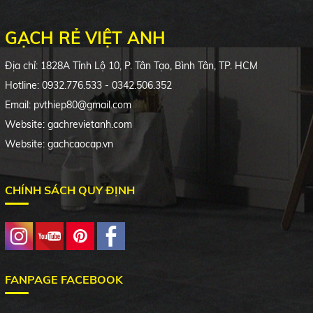
GẠCH RẺ VIỆT ANH
Địa chỉ: 1828A Tỉnh Lộ 10, P. Tân Tạo, Bình Tân, TP. HCM
Hotline: 0932.776.533 - 0342.506.352
Email: pvthiep80@gmail.com
Website: gachrevietanh.com
Website: gachcaocap.vn
CHÍNH SÁCH QUY ĐỊNH
FANPAGE FACEBOOK