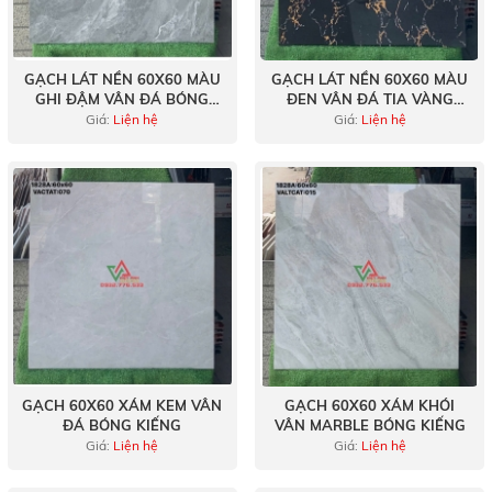
GẠCH LÁT NỀN 60X60 MÀU
GẠCH LÁT NỀN 60X60 MÀU
GHI ĐẬM VÂN ĐÁ BÓNG
ĐEN VÂN ĐÁ TIA VÀNG
KÍNH
BÓNG KÍNH
Giá:
Liện hệ
Giá:
Liện hệ
GẠCH 60X60 XÁM KEM VÂN
GẠCH 60X60 XÁM KHÓI
ĐÁ BÓNG KIẾNG
VÂN MARBLE BÓNG KIẾNG
Giá:
Liện hệ
Giá:
Liện hệ