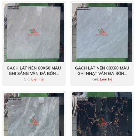
GẠCH LÁT NỀN 60X60 MÀU
GẠCH LÁT NỀN 60X60 MÀU
GHI SÁNG VÂN ĐÁ BÓNG
GHI NHẠT VÂN ĐÁ BÓNG
KÍNH
KÍNH
Giá:
Liện hệ
Giá:
Liện hệ