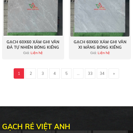
GẠCH 60X60 XÁM GHI VÂN
GẠCH 60X60 XÁM GHI VÂN
ĐÁ TỰ NHIÊN BÓNG KIẾNG
XI MĂNG BÓNG KIẾNG
Giá:
Liện hệ
Giá:
Liện hệ
1
2
3
4
5
...
33
34
»
GẠCH RẺ VIỆT ANH