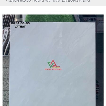
GẠCH 60X60 TRẮNG VÂN MÂY ĐÁ BÓNG KIẾNG