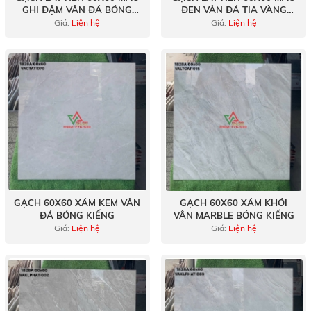
GHI ĐẬM VÂN ĐÁ BÓNG
ĐEN VÂN ĐÁ TIA VÀNG
KÍNH
BÓNG KÍNH
Giá:
Liện hệ
Giá:
Liện hệ
GẠCH 60X60 XÁM KEM VÂN
GẠCH 60X60 XÁM KHÓI
ĐÁ BÓNG KIẾNG
VÂN MARBLE BÓNG KIẾNG
Giá:
Liện hệ
Giá:
Liện hệ