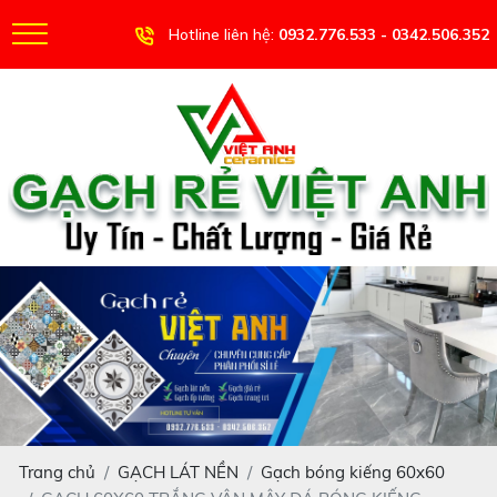
Hotline liên hệ:
0932.776.533 - 0342.506.352
Trang chủ
GẠCH LÁT NỀN
Gạch bóng kiếng 60x60