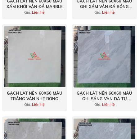
GẠCH LÁT NỀN 60X60 MÀU
GẠCH LÁT NỀN 60X60 MÀU
XÁM KHÓI VÂN ĐÁ MARBLE
GHI XÁM VÂN ĐÁ BÓNG
KÍNH
Giá:
Liện hệ
Giá:
Liện hệ
GẠCH LÁT NỀN 60X60 MÀU
GẠCH LÁT NỀN 60X60 MÀU
TRẮNG VÂN NHẸ BÓNG
GHI SÁNG VÂN ĐÁ TỰ
KÍNH
NHIÊN
Giá:
Liện hệ
Giá:
Liện hệ