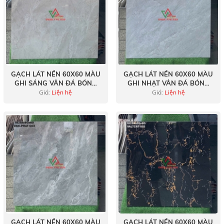
GẠCH LÁT NỀN 60X60 MÀU
GẠCH LÁT NỀN 60X60 MÀU
GHI SÁNG VÂN ĐÁ BÓNG
GHI NHẠT VÂN ĐÁ BÓNG
KÍNH
KÍNH
Giá:
Liện hệ
Giá:
Liện hệ
GẠCH LÁT NỀN 60X60 MÀU
GẠCH LÁT NỀN 60X60 MÀU