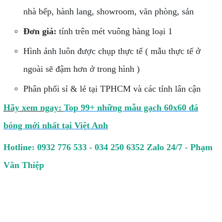
nhà bếp, hành lang, showroom, văn phòng, sản
Đơn giá:
tính trên mét vuông hàng loại 1
Hình ảnh luôn được chụp thực tế ( mẫu thực tế ở
ngoài sẽ đậm hơn ở trong hình )
Phân phối sỉ & lẻ tại TPHCM và các tỉnh lân cận
Hãy xem ngay:
Top 99+ những mẫu gạch 60x60 đá
bóng mới nhất tại Việt Anh
Hotline: 0932 776 533 - 034 250 6352 Zalo 24/7 - Phạm
Văn Thiệp