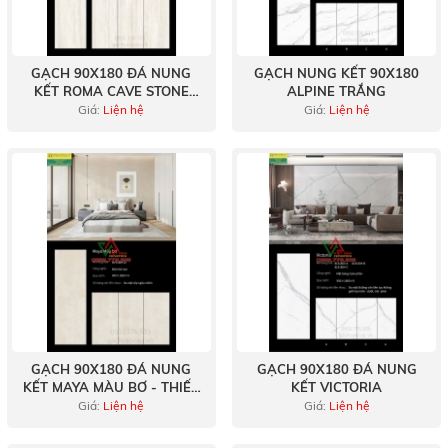
GẠCH 90X180 ĐÁ NUNG
GẠCH NUNG KẾT 90X180
KẾT ROMA CAVE STONE
ALPINE TRẮNG
VÀNG
Giá:
Liện hệ
Giá:
Liện hệ
GẠCH 90X180 ĐÁ NUNG
GẠCH 90X180 ĐÁ NUNG
KẾT MAYA MÀU BƠ - THIẾT
KẾT VICTORIA
KẾ TINH TẾ, ĐỘ BỀN VƯỢT
Giá:
Liện hệ
Giá:
Liện hệ
TRỘI