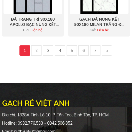
ĐÁ TRANG TRÍ 90X180
GẠCH ĐÁ NUNG KẾT
APOLLO BẠC NUNG KẾT
90X180 MILAN TRẮNG ĐÁ
SANG TRỌNG
BÓNG KIẾNG
Giá:
Liện hệ
Giá:
Liện hệ
1
2
3
4
5
6
7
»
GẠCH RẺ VIỆT ANH
Địa chỉ: 1828A Tỉnh Lộ 10, P. Tân Tạo, Bình Tân, TP. HCM
Hotline: 0932.776.533 - 0342.506.352
Email: pvthiep80@gmail.com