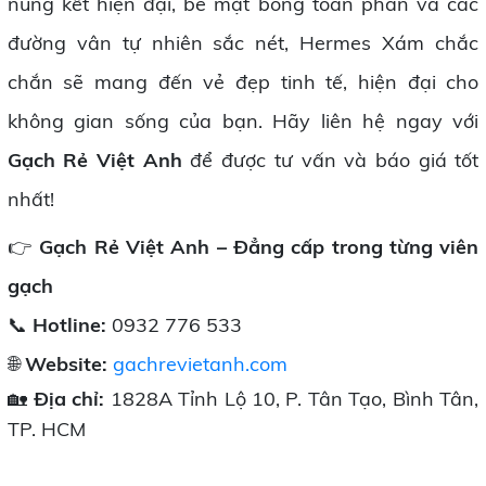
nung kết hiện đại, bề mặt bóng toàn phần và các
đường vân tự nhiên sắc nét, Hermes Xám chắc
chắn sẽ mang đến vẻ đẹp tinh tế, hiện đại cho
không gian sống của bạn. Hãy liên hệ ngay với
Gạch Rẻ Việt Anh
để được tư vấn và báo giá tốt
nhất!
👉
Gạch Rẻ Việt Anh – Đẳng cấp trong từng viên
gạch
📞
Hotline:
0932 776 533
🌐
Website:
gachrevietanh.com
🏡
Địa chỉ:
1828A Tỉnh Lộ 10, P. Tân Tạo, Bình Tân,
TP. HCM