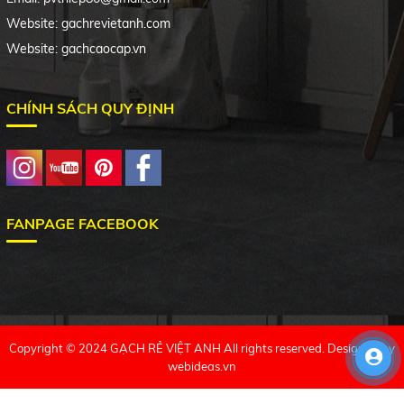
Website: gachrevietanh.com
Website: gachcaocap.vn
CHÍNH SÁCH QUY ĐỊNH
FANPAGE FACEBOOK
Copyright © 2024 GẠCH RẺ VIỆT ANH All rights reserved. Designed by
webideas.vn