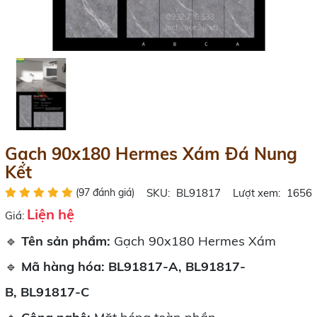
Gạch 90x180 Hermes Xám Đá Nung
Kết
(97 đánh giá)
SKU:
BL91817
Lượt xem:
1656
Liện hệ
Giá:
🔹
Tên sản phẩm:
Gạch 90x180 Hermes Xám
🔹
Mã hàng hóa:
BL91817-A,
BL91817-
B,
BL91817-C