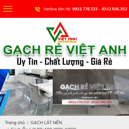
Hotline liên hệ:
0932.776.533 - 0342.506.352
Trang chủ
GẠCH LÁT NỀN