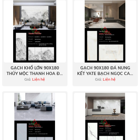
GẠCH KHỔ LỚN 90X180
GẠCH 90X180 ĐÁ NUNG
THỦY MỘC THANH HOA ĐÁ
KẾT YATE BẠCH NGỌC CAO
NUNG KẾT CAO CẤP
CẤP
Giá:
Liện hệ
Giá:
Liện hệ