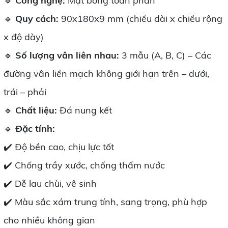
🔹
Công nghệ:
Mặt bóng toàn phần
🔹
Quy cách:
90x180x9 mm (chiều dài x chiều rộng
x độ dày)
🔹
Số lượng vân liên nhau:
3 mẫu (A, B, C) – Các
đường vân liền mạch không giới hạn trên – dưới,
trái – phải
🔹
Chất liệu:
Đá nung kết
🔹
Đặc tính:
✔️ Độ bền cao, chịu lực tốt
✔️ Chống trầy xước, chống thấm nước
✔️ Dễ lau chùi, vệ sinh
✔️ Màu sắc xám trung tính, sang trọng, phù hợp
cho nhiều không gian