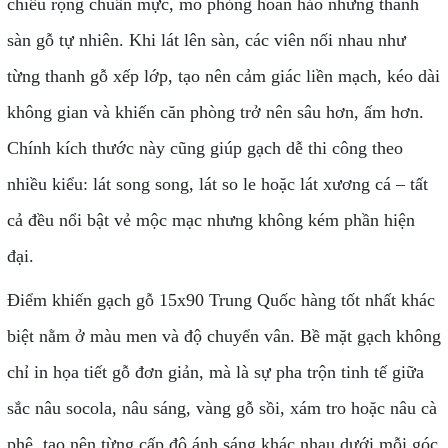
chiều rộng chuẩn mực, mô phỏng hoàn hảo những thanh
sàn gỗ tự nhiên. Khi lát lên sàn, các viên nối nhau như
từng thanh gỗ xếp lớp, tạo nên cảm giác liền mạch, kéo dài
không gian và khiến căn phòng trở nên sâu hơn, ấm hơn.
Chính kích thước này cũng giúp gạch dễ thi công theo
nhiều kiểu: lát song song, lát so le hoặc lát xương cá – tất
cả đều nổi bật vẻ mộc mạc nhưng không kém phần hiện
đại.
Điểm khiến gạch gỗ 15x90 Trung Quốc hàng tốt nhất khác
biệt nằm ở màu men và độ chuyển vân. Bề mặt gạch không
chỉ in họa tiết gỗ đơn giản, mà là sự pha trộn tinh tế giữa
sắc nâu socola, nâu sáng, vàng gỗ sồi, xám tro hoặc nâu cà
phê, tạo nên từng cấp độ ánh sáng khác nhau dưới mỗi góc