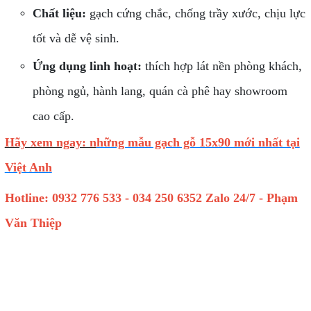
Chất liệu:
gạch cứng chắc, chống trầy xước, chịu lực
tốt và dễ vệ sinh.
Ứng dụng linh hoạt:
thích hợp lát nền phòng khách,
phòng ngủ, hành lang, quán cà phê hay showroom
cao cấp.
Hãy xem ngay: n
hững mẫu gạch gỗ 15x90 mới nhất tại
Việt Anh
Hotline: 0932 776 533 - 034 250 6352 Zalo 24/7 - Phạm
Văn Thiệp