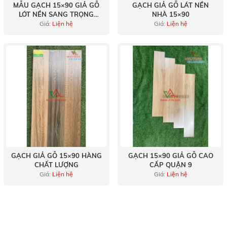
MẪU GẠCH 15×90 GIẢ GỖ
GẠCH GIẢ GỖ LÁT NỀN
LÓT NỀN SANG TRỌNG
NHÀ 15×90
QUẬN 10
Giá:
Liện hệ
Giá:
Liện hệ
GẠCH GIẢ GỖ 15×90 HÀNG
GẠCH 15×90 GIẢ GỖ CAO
CHẤT LƯỢNG
CẤP QUẬN 9
Giá:
Liện hệ
Giá:
Liện hệ