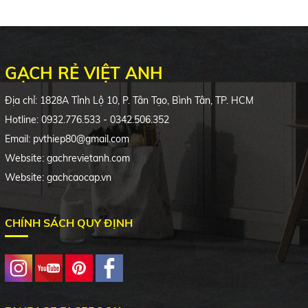
GẠCH RẺ VIỆT ANH
Địa chỉ: 1828A Tỉnh Lộ 10, P. Tân Tạo, Bình Tân, TP. HCM
Hotline: 0932.776.533 - 0342.506.352
Email: pvthiep80@gmail.com
Website: gachrevietanh.com
Website: gachcaocap.vn
CHÍNH SÁCH QUY ĐỊNH