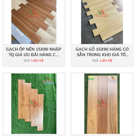
GẠCH ỐP NỀN 15X90 NHẬP
GẠCH GỖ 15X90 HÀNG CÓ
TQ GIÁ ƯU ĐÃI HÀNG CÓ
SẴN TRONG KHO GIÁ TỐT
SẴN
LIỀN TAY
Giá:
Liện hệ
Giá:
Liện hệ