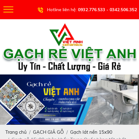
Hotline liên hệ:
0932.776.533 - 0342.506.352
Trang chủ
GẠCH GIẢ GỖ
Gạch lát nền 15x90