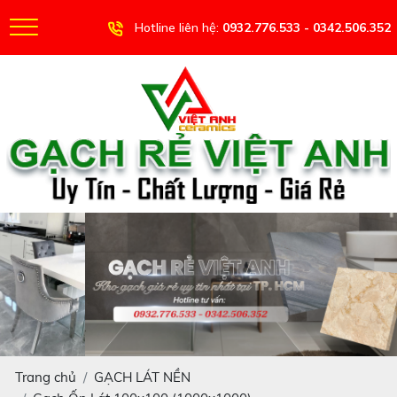
Hotline liên hệ:
0932.776.533 - 0342.506.352
Trang chủ
GẠCH LÁT NỀN