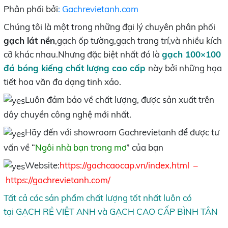
Phân phối bởi
: Gachrevietanh.com
Chúng tôi là một trong những đại lý chuyên phân phối
gạch lát nền
,gạch ốp tường,gạch trang trí,và nhiều kích
cỡ khác nhau.Nhưng đặc biệt nhất đó là
gạch 100×100
đá bóng kiếng chất lượng cao cấp
này bởi những họa
tiết hoa văn đa dạng tinh xảo.
Luôn đảm bảo về chất lượng, được sản xuất trên
dây chuyền công nghệ mới nhất.
Hãy đến với showroom Gachrevietanh để được tư
vấn về “
Ngôi nhà bạn trong mơ
” của bạn
Website:
https://gachcaocap.vn/index.html
–
https://gachrevietanh.com/
Tất cả các sản phẩm chất lượng tốt nhất luôn có
tại
GẠCH RẺ VIỆT ANH
và
GẠCH CAO CẤP BÌNH TÂN