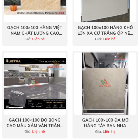
GẠCH 100×100 HÀNG VIỆT
GẠCH 100×100 HÀNG KHỔ
NAM CHẤT LƯỢNG CAO
LỚN XÀ CỪ TRẮNG ỐP NỀN
1003
NHÀ
Giá:
Liện hệ
Giá:
Liện hệ
GẠCH 100×100 ĐỘ BÓNG
GẠCH 100×100 ĐÁ MỜ
CAO MÀU XÁM VÂN TRẮNG
HÀNG TÂY BAN NHA
TRANG TRÍ KHÔNG GIAN
Giá:
Liện hệ
Giá:
Liện hệ
NHÀ Ở