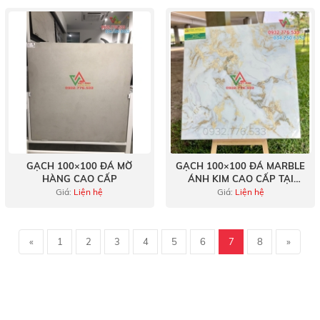
GẠCH 100×100 ĐÁ MỜ
GẠCH 100×100 ĐÁ MARBLE
HÀNG CAO CẤP
ÁNH KIM CAO CẤP TẠI
QUẬN 1
Giá:
Liện hệ
Giá:
Liện hệ
«
1
2
3
4
5
6
7
8
»