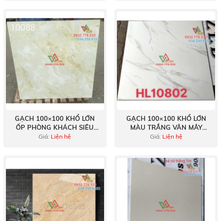
GẠCH 100×100 KHỔ LỚN
GẠCH 100×100 KHỔ LỚN
ỐP PHÒNG KHÁCH SIÊU
MÀU TRẮNG VÂN MÂY
BÓNG LÁNG
NHẬP KHẨU TRUNG QUỐC
Giá:
Liện hệ
Giá:
Liện hệ