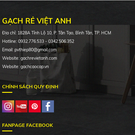
GẠCH RẺ VIỆT ANH
Địa chỉ: 1828A Tỉnh Lộ 10, P. Tân Tạo, Bình Tân, TP. HCM
Hotline: 0932.776.533 - 0342.506.352
Email: pvthiep80@gmail.com
Website: gachrevietanh.com
Website: gachcaocap.vn
CHÍNH SÁCH QUY ĐỊNH
FANPAGE FACEBOOK