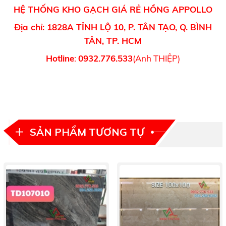
HỆ THỐNG KHO GẠCH GIÁ RẺ HỒNG APPOLLO
Địa chỉ: 1828A TỈNH LỘ 10, P. TÂN TẠO, Q. BÌNH
TÂN, TP. HCM
Hotline
:
0932.776.533
(Anh THIỆP)
SẢN PHẨM TƯƠNG TỰ