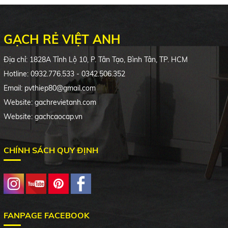
GẠCH RẺ VIỆT ANH
Địa chỉ: 1828A Tỉnh Lộ 10, P. Tân Tạo, Bình Tân, TP. HCM
Hotline: 0932.776.533 - 0342.506.352
Email: pvthiep80@gmail.com
Website: gachrevietanh.com
Website: gachcaocap.vn
CHÍNH SÁCH QUY ĐỊNH
FANPAGE FACEBOOK