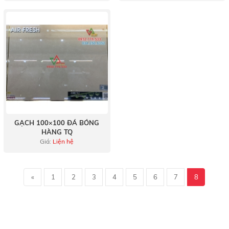
GẠCH 100×100 ĐÁ BÓNG
HÀNG TQ
Giá:
Liện hệ
«
1
2
3
4
5
6
7
8