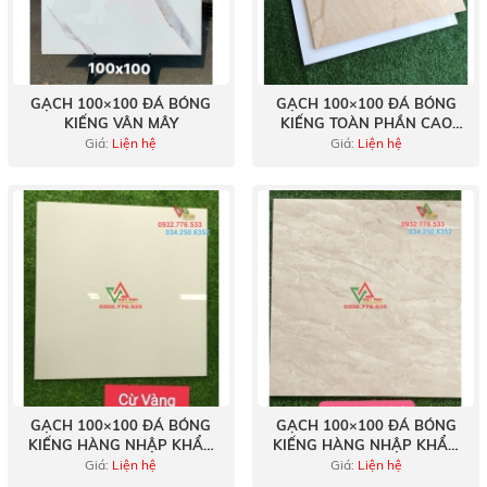
GẠCH 100×100 ĐÁ BÓNG
GẠCH 100×100 ĐÁ BÓNG
KIẾNG VÂN MÂY
KIẾNG TOÀN PHẦN CAO
CẤP
Giá:
Liện hệ
Giá:
Liện hệ
GẠCH 100×100 ĐÁ BÓNG
GẠCH 100×100 ĐÁ BÓNG
KIẾNG HÀNG NHẬP KHẨU
KIẾNG HÀNG NHẬP KHẨU
VÂN XÀ CỪ VÀNG
TẠI QUẬN 9 SẴN TẠI KHO
Giá:
Liện hệ
Giá:
Liện hệ