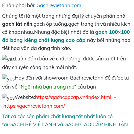
Phân phối bởi
: Gachrevietanh.com
Chúng tôi là một trong những đại lý chuyên phân phối
gạch lát nền
,gạch ốp tường,gạch trang trí,và nhiều kích
cỡ khác nhau.Nhưng đặc biệt nhất đó là
gạch 100×100
đá bóng kiếng chất lượng cao cấp
này bởi những họa
tiết hoa văn đa dạng tinh xảo.
Luôn đảm bảo về chất lượng, được sản xuất trên
dây chuyền công nghệ mới nhất.
Hãy đến với showroom Gachrevietanh để được tư
vấn về “
Ngôi nhà bạn trong mơ
” của bạn
Website:
https://gachcaocap.vn/index.html
–
https://gachrevietanh.com/
Tất cả các sản phẩm chất lượng tốt nhất luôn có
tại
GẠCH RẺ VIỆT ANH
và
GẠCH CAO CẤP BÌNH TÂN