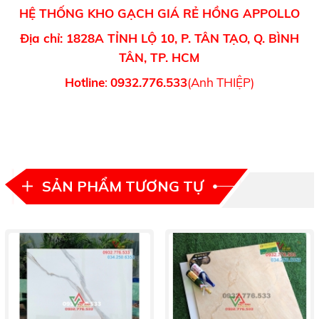
HỆ THỐNG KHO GẠCH GIÁ RẺ HỒNG APPOLLO
Địa chỉ: 1828A TỈNH LỘ 10, P. TÂN TẠO, Q. BÌNH
TÂN, TP. HCM
Hotline
:
0932.776.533
(Anh THIỆP)
SẢN PHẨM TƯƠNG TỰ