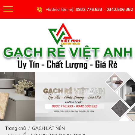
Hotline liên hệ:
0932.776.533 - 0342.506.352
Trang chủ
GẠCH LÁT NỀN