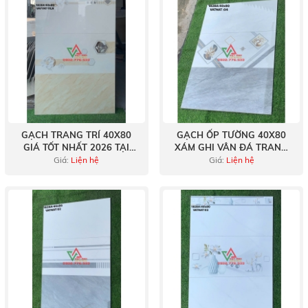
GẠCH TRANG TRÍ 40X80
GẠCH ỐP TƯỜNG 40X80
GIÁ TỐT NHẤT 2026 TẠI
XÁM GHI VÂN ĐÁ TRANG
BÌNH TÂN
TRÍ
Giá:
Liện hệ
Giá:
Liện hệ