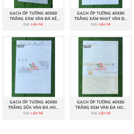
GẠCH ỐP TƯỜNG 40X80
GẠCH ỐP TƯỜNG 40X80
TRẮNG XÁM VÂN ĐÁ KẺ
TRẮNG XÁM NHẠT VÂN ĐÁ
SỌC HIỆN ĐẠI
TỐI GIẢN
Giá:
Liện hệ
Giá:
Liện hệ
GẠCH ỐP TƯỜNG 40X80
GẠCH ỐP TƯỜNG 40X80
TRẮNG SỮA VÂN ĐÁ HOA
TRẮNG KEM VÂN ĐÁ HOA
SEN NGHỆ THUẬT
THANH NHẸ
Giá:
Liện hệ
Giá:
Liện hệ