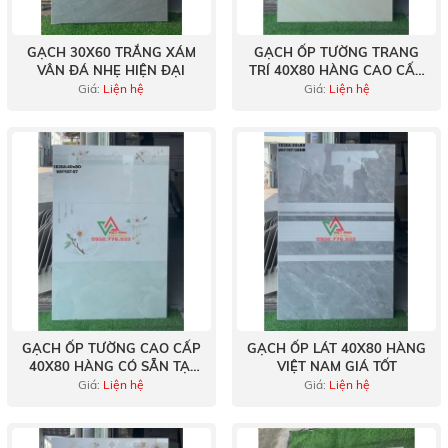
GẠCH 30X60 TRẮNG XÁM
GẠCH ỐP TƯỜNG TRANG
VÂN ĐÁ NHẸ HIỆN ĐẠI
TRÍ 40X80 HÀNG CAO CẤP
TẠI BÌNH TÂN GIÁ ƯU ĐÃI
Giá:
Liện hệ
Giá:
Liện hệ
THÁNG 3
GẠCH ỐP TƯỜNG CAO CẤP
GẠCH ỐP LÁT 40X80 HÀNG
40X80 HÀNG CÓ SẴN TẠI
VIỆT NAM GIÁ TỐT
KHO
Giá:
Liện hệ
Giá:
Liện hệ