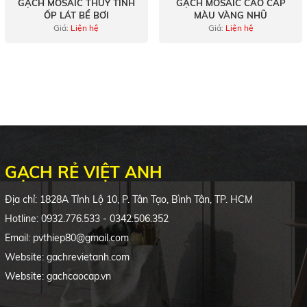
GẠCH MOSAIC THỦY TINH
GẠCH MOSAIC CAO CẤP
ỐP LÁT BỂ BƠI
MÀU VÀNG NHŨ
Giá:
Liện hệ
Giá:
Liện hệ
GẠCH RẺ VIỆT ANH
Địa chỉ: 1828A Tỉnh Lộ 10, P. Tân Tạo, Bình Tân, TP. HCM
Hotline: 0932.776.533 - 0342.506.352
Email: pvthiep80@gmail.com
Website: gachrevietanh.com
Website: gachcaocap.vn