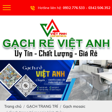
Hotline liên hệ:
0932.776.533 - 0342.506.352
Trang chủ
GẠCH TRANG TRÍ
Gạch mosaic