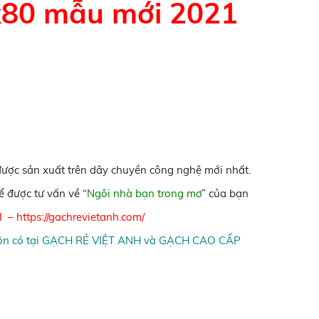
x80 mẫu mới 2021
được sản xuất trên dây chuyền công nghệ mới nhất.
 được tư vấn về “
Ngôi nhà bạn trong mơ
” của bạn
l
–
https://gachrevietanh.com/
n có tại
GẠCH RẺ VIỆT ANH
và
GẠCH CAO CẤP