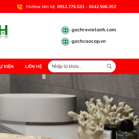
Hotline liên hệ:
0932.776.533 - 0342.506.352
gachrevietanh.com
gachcaocap.vn
Ự KIỆN
LIÊN HỆ