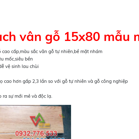
 gạch vân gỗ 15x80 mẫu 
gỗ cao cấp,màu sắc vân gỗ tự nhiên,bề mặt nhám
êu mốc,siêu bền
ễ vệ sinh lau chùi
ọ cao hơn gấp 2,3 lần so với gỗ tự nhiên và gỗ công nghiệp
 ra sự mới mẻ và độc lạ.