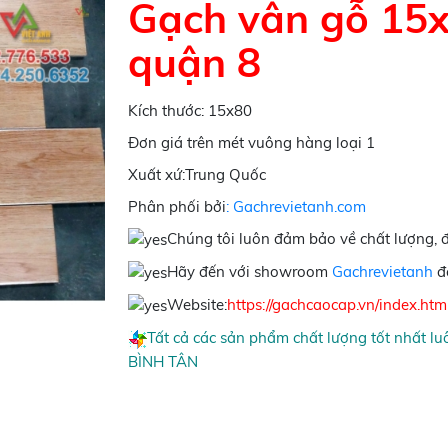
Gạch vân gỗ 15
quận 8
Kích thước: 15x80
Đơn giá trên mét vuông hàng loại 1
Xuất xứ:Trung Quốc
Phân phối bởi
: Gachrevietanh.com
Chúng tôi luôn đảm bảo về chất lượng, 
Hãy đến với showroom
Gachrevietanh
để
Website:
https://gachcaocap.vn/index.htm
Tất cả các sản phẩm chất lượng tốt nhất luô
BÌNH TÂN