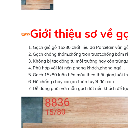
Giới thiệu sơ về
Gạch giả gỗ 15x80 chất liệu đá Porcelain,vân 
Gạch chống thấm,chống trơn trượt,chống bám r
Không bị tác động từ môi trường hay côn trùng,d
Phù hợp với lát nền phòng khách,phòng ngủ….
Gạch 15x80 luôn bền màu theo thời gian,tuổi th
Độ chống cháy cao,an toàn tuyệt đối cao
Dễ dàng phối với mẫu gạch lất nền khách để tạo