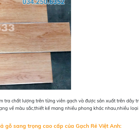
 tra chất lượng trên từng viên gạch và được sản xuất trên dây 
dạng về màu sắc,thiết kế mang nhiều phong khác nhau,nhiều lo
ả gỗ sang trọng cao cấp của Gạch Rẻ Việt Anh: