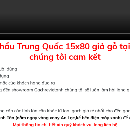
hẩu Trung Quốc 15x80 giả gỗ t
chúng tôi cam kết
ười dùng
 dụng
 mắc của khách hàng đưa ra
g đến showroom Gachrevietanh chúng tôi sẽ luôn làm hài lòng 
 cấp các tỉnh lân cận khác từ loại gạch giá rẻ nhất cho đến g
ình Tân (nằm ngay vòng xoay An Lạc,kế bên điện máy xanh)
để 
Mọi thông tin chi tiết xin quý khách vui lòng liên hệ