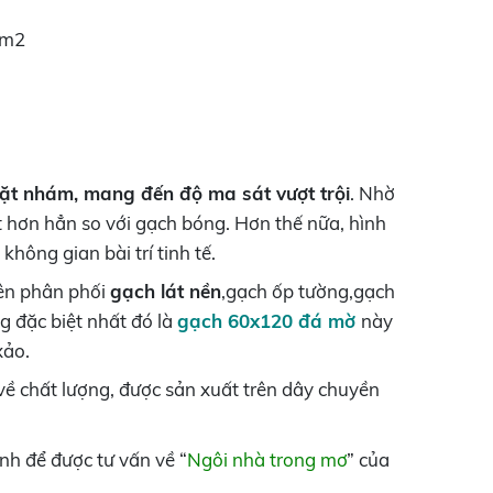
4m2
ặt nhám, mang đến độ ma sát vượt trội
. Nhờ
ốt hơn hẳn so với gạch bóng. Hơn thế nữa, hình
hông gian bài trí tinh tế.
yên phân phối
gạch lát nền
,gạch ốp tường,gạch
g đặc biệt nhất đó là
gạch 60x120 đá mờ
này
xảo.
 chất lượng, được sản xuất trên dây chuyền
h để được tư vấn về “
Ngôi nhà trong mơ
” của