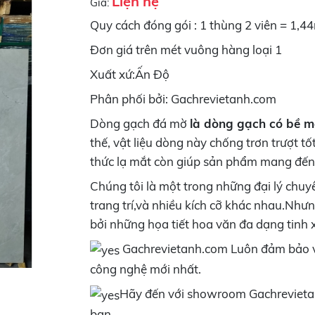
Liện hệ
Giá:
Quy cách đóng gói : 1 thùng 2 viên = 1,4
Đơn giá trên mét vuông hàng loại 1
Xuất xứ:Ấn Độ
Phân phối bởi: Gachrevietanh.com
Dòng gạch đá mờ
là dòng gạch có bề m
thế, vật liệu dòng này chống trơn trượt t
thức lạ mắt còn giúp sản phẩm mang đến k
Chúng tôi là một trong những đại lý chu
trang trí,và nhiều kích cỡ khác nhau.Nhưn
bởi những họa tiết hoa văn đa dạng tinh 
Gachrevietanh.com Luôn đảm bảo về
công nghệ mới nhất.
Hãy đến với showroom Gachrevietan
bạn