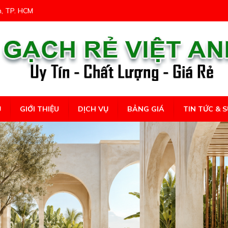
n, TP. HCM
Ủ
GIỚI THIỆU
DỊCH VỤ
BẢNG GIÁ
TIN TỨC & S