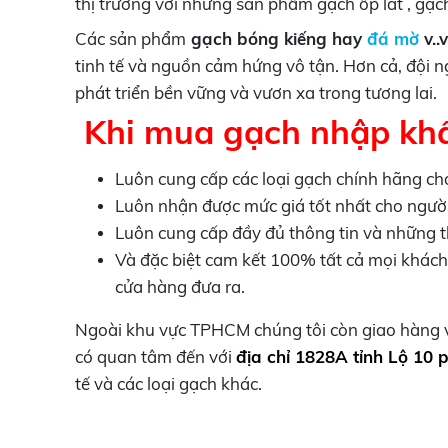
thị trường với những sản phẩm gạch ốp lát , gạc
Các sản phẩm
gạch bóng kiếng hay
đá mờ
v..
tinh tế và nguồn cảm hứng vô tận. Hơn cả, đội n
phát triển bền vững và vươn xa trong tương lai.
Khi mua gạch nhập khẩ
Luôn cung cấp các loại gạch chính hãng ch
Luôn nhận được mức giá tốt nhất cho ngườ
Luôn cung cấp đầy đủ thông tin và những 
Và đặc biệt cam kết 100% tất cả mọi khác
cửa hàng đưa ra.
Ngoài khu vực TPHCM chúng tôi còn giao hàng và
có quan tâm đến với
địa chỉ 1828A tỉnh Lộ 10
tế và các loại gạch khác.