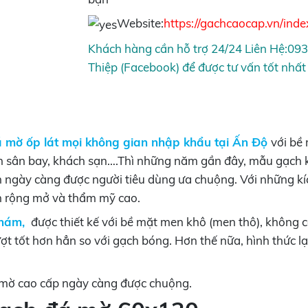
Website:
https://gachcaocap.vn/inde
Khách hàng cần hỗ trợ 24/24 Liên Hệ:09
Thiệp (Facebook) để được tư vấn tốt nhất
 mờ ốp lát mọi không gian nhập khẩu tại Ấn Độ
với bề
h sân bay, khách sạn….Thì những năm gần đây, mẫu gạch k
ớn ngày càng được người tiêu dùng ưa chuộng. Với những 
an rộng mở và thẩm mỹ cao.
nhám,
được thiết kế với bề mặt men khô (men thô), không
rượt tốt hơn hẳn so với gạch bóng. Hơn thế nữa, hình thứ
 mờ cao cấp ngày càng được chuộng.