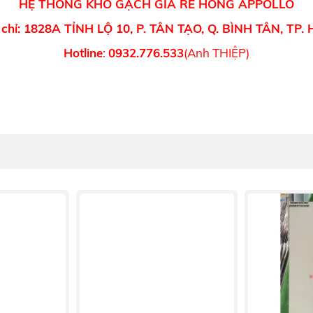
HỆ THỐNG KHO GẠCH GIÁ RẺ HỒNG APPOLLO
 chỉ: 1828A TỈNH LỘ 10, P. TÂN TẠO, Q. BÌNH TÂN, TP.
Hotline
:
0932.776.533
(Anh THIỆP)