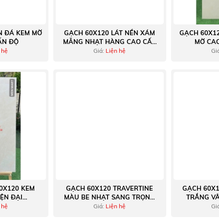
N ĐÁ KEM MỜ
GẠCH 60X120 LÁT NỀN XÁM
GẠCH 60X1
ẤN ĐỘ
MĂNG NHẠT HÀNG CAO CẤP
MỜ CA
ẤN
 hệ
Giá:
Liện hệ
Gi
0X120 KEM
GẠCH 60X120 TRAVERTINE
GẠCH 60X1
ỆN ĐẠI
MÀU BE NHẠT SANG TRỌNG
TRẮNG VÂ
ERA
ĐẲNG CẤP
 hệ
Giá:
Liện hệ
Gi