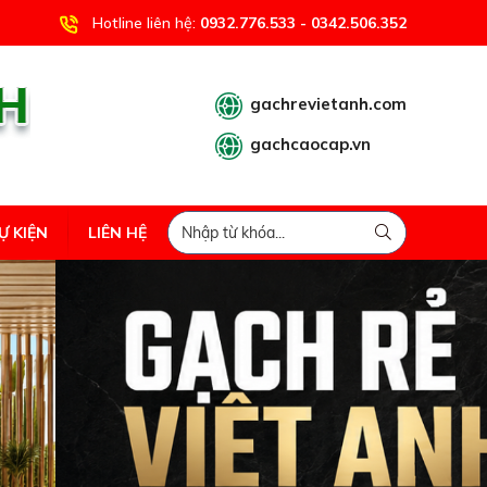
Hotline liên hệ:
0932.776.533 - 0342.506.352
gachrevietanh.com
gachcaocap.vn
Ự KIỆN
LIÊN HỆ