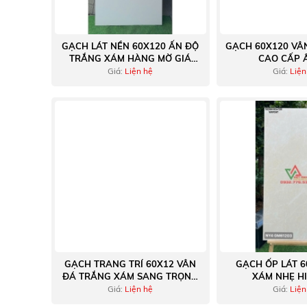
GẠCH LÁT NỀN 60X120 ẤN ĐỘ
GẠCH 60X120 VÂ
TRẮNG XÁM HÀNG MỜ GIÁ
CAO CẤP 
TỐT NHẤT TẠI THỊ TRƯỜNG
Giá:
Liện hệ
Giá:
Liện
GẠCH TRANG TRÍ 60X12 VÂN
GẠCH ỐP LÁT 6
ĐÁ TRẮNG XÁM SANG TRỌNG
XÁM NHẸ HI
VIGLACERA
VIGLAC
Giá:
Liện hệ
Giá:
Liện