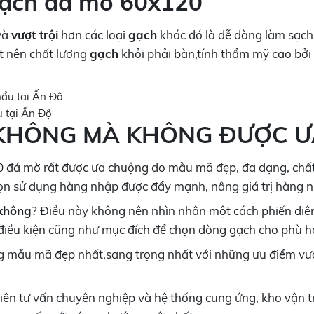
gạch đá mờ 60x120
và
vượt trội
hơn các loại
gạch
khác đó là dễ dàng làm sạc
t nên chất lượng
gạch
khỏi phải bàn,tính thẩm mỹ cao bởi
 tại Ấn Độ
 KHÔNG MÀ KHÔNG ĐƯỢC 
 đá mờ rất được ưa chuộng do mẫu mã đẹp, đa dạng, chất 
chọn sử dụng hàng nhập được đẩy mạnh, nâng giá trị hàng n
 không
? Điều này không nên nhìn nhận một cách phiến diện
o điều kiện cũng như mục đích để chọn dòng gạch cho phù h
 mẫu mã đẹp nhất,sang trọng nhất với những ưu điểm vượt
 viên tư vấn chuyên nghiệp và hệ thống cung ứng, kho vận 