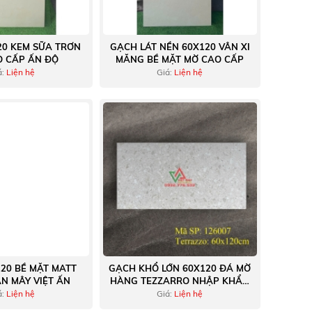
20 KEM SỮA TRƠN
GẠCH LÁT NỀN 60X120 VÂN XI
O CẤP ẤN ĐỘ
MĂNG BỀ MẶT MỜ CAO CẤP
á:
Liện hệ
Giá:
Liện hệ
20 BỀ MẶT MATT
GẠCH KHỔ LỚN 60X120 ĐÁ MỜ
N MÂY VIỆT ẤN
HÀNG TEZZARRO NHẬP KHẨU
TRUNG QUỐC
á:
Liện hệ
Giá:
Liện hệ