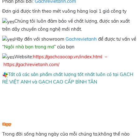
Phân phối bởi
: Gachrevietanh.com
Đơn giá được tính theo mét vuông hàng loại 1 giá công ty
Chúng tôi luôn đảm bảo về chất lượng, được sản xuất
trên dây chuyền công nghệ mới nhất.
Hãy đến với showroom
Gachrevietanh
để được tư vấn về
“
Ngôi nhà bạn trong mơ
” của bạn
Website:
https://gachcaocap.vn/index.html
–
https://gachrevietanh.com/
Tất cả các sản phẩm chất lượng tốt nhất luôn có tại
GẠCH
RẺ VIỆT ANH
và
GẠCH CAO CẤP BÌNH TÂN
Trong đời sống hàng ngày của mỗi chúng ta,không thể nào