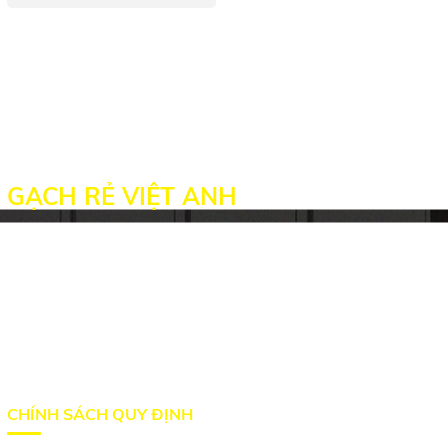
GẠCH RẺ VIỆT ANH
Địa chỉ: 1828A Tỉnh Lộ 10, P. Tân Tạo, Bình Tân, TP. HCM
Hotline: 0932.776.533 - 0342.506.352
Email: pvthiep80@gmail.com
Website: gachrevietanh.com
Website: gachcaocap.vn
CHÍNH SÁCH QUY ĐỊNH