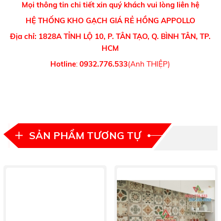
Mọi thông tin chi tiết xin quý khách vui lòng liên hệ
HỆ THỐNG KHO GẠCH GIÁ RẺ HỒNG APPOLLO
Địa chỉ: 1828A TỈNH LỘ 10, P. TÂN TẠO, Q. BÌNH TÂN, TP.
HCM
Hotline
:
0932.776.533
(Anh THIỆP)
SẢN PHẨM TƯƠNG TỰ